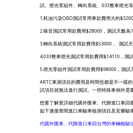
試、燈光零組件、轉向系統、033整車燈光
1.耗油污染OBD測試常用車款費用大約$320
2.噪音測試常用款費用$28000，測試天數為
3.轉向系統測試常用款費用$53000， 測試天
4.033整車燈光測試常用款費用$14110，測
5.燈光零組件測試常用款費用$98000，測
ARTC車測項目的費用及時間也都是不一樣
試項目就無法進行測試。一些特殊車例外需要與
想要了解更詳細代購外匯車、代辦進口車回臺
如下連接查閱進口車驗車檢測項目及安審驗
代購外匯車、代辦進口車回台灣的車輛檢驗