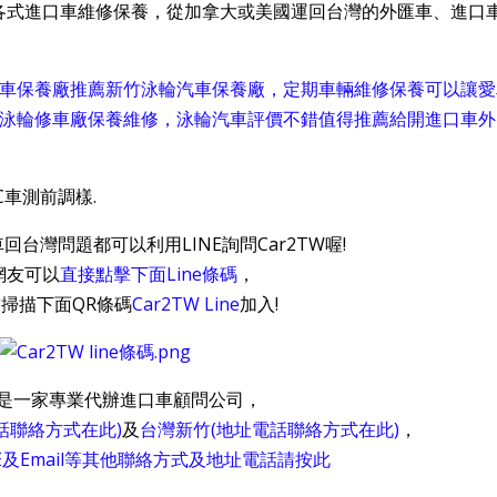
各式進口車維修保養，從加拿大或美國運回台灣的外匯車、進口
口車保養廠推薦新竹泳輪汽車保養廠，定期車輛維修保養可以讓愛
來泳輪修車廠保養維修，泳輪汽車評價不錯值得推薦給開進口車外
台灣問題都可以利用LINE詢問Car2TW喔!
網友可以
直接點擊下面Line條碼
，
掃描下面QR條碼
Car2TW Line
加入!
TW是一家專業代辦進口車顧問公司，
話聯絡方式在此)
及
台灣新竹(地址電話聯絡方式在此)
，
INE及Email等其他聯絡方式及地址電話請按此