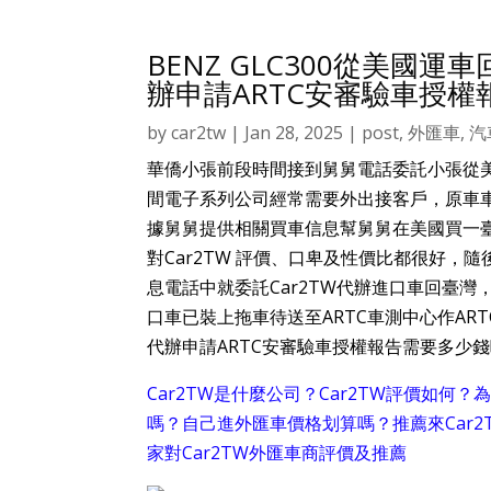
BENZ GLC300從美國
辦申請ARTC安審驗車授
by
car2tw
|
Jan 28, 2025
|
post
,
外匯車
,
汽
華僑小張前段時間接到舅舅電話委託小張從美國
間電子系列公司經常需要外出接客戶，原車車子
據舅舅提供相關買車信息幫舅舅在美國買一臺賓士
對Car2TW 評價、口卑及性價比都很好，隨
息電話中就委託Car2TW代辦進口車回臺灣，下
口車已裝上拖車待送至ARTC車測中心作AR
代辦申請ARTC安審驗車授權報告需要多少
Car2TW是什麼公司？Car2TW評價如何
嗎？自己進外匯車價格划算嗎？推薦來Car
家對Car2TW外匯車商評價及推薦