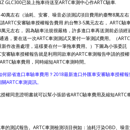
萬-40萬左右（油耗、安審、噪音必須測試項目費用約臺幣8萬左
請ARTC安審驗車授權報告費用 約台幣3-5萬元左右， ARTC驗
-30萬元左右， 因為驗車法規很嚴格，許多進口車再送測前必須經
通過，要在送一次ARTC車測測試又要付一筆測試費用。（ART
重新作改善處理，這樣要在付一筆拖車費用。）下圖為小張委託
RTC安審驗車授權報告就是利用同款車的ARTC車測報告申請的授
ARTC驗車費用，同時縮短ARTC車測時間。
？如何節省進口車驗車費用？2018最新進口外匯車安審驗車授權報
關ARTC車測資訊。
煞車的測試報告。ARTC車測檢測項目例如：油耗汙染OBD、噪音