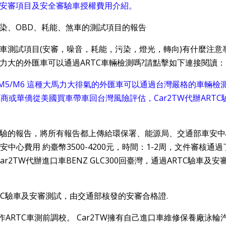
測安審項目及安全審驗車授權費用介紹。
驗車測試項目(安審，噪音，耗能，污染，燈光，轉向)有什麼注意
力大的外匯車可以通過ARTC車輛檢測嗎?請點擊如下連接閱讀：
MW X6M/M5/M6 這種大馬力大徘氣的外匯車可以通過台灣嚴格的車輛檢
商或華僑從美國買車帶車回台灣風險評估，Car2TW代辦ARTC
檢驗的報告，將所有報告都上傳給環保署、能源局、交通部車安
中心費用 約臺幣3500-4200元，時間：1-2周，文件審核通過
2TW代辦進口車BENZ GLC300回臺灣，通過ARTC驗車及安
ARTC車測前調校。 Car2TW擁有自己進口車維修保養廠泳輪