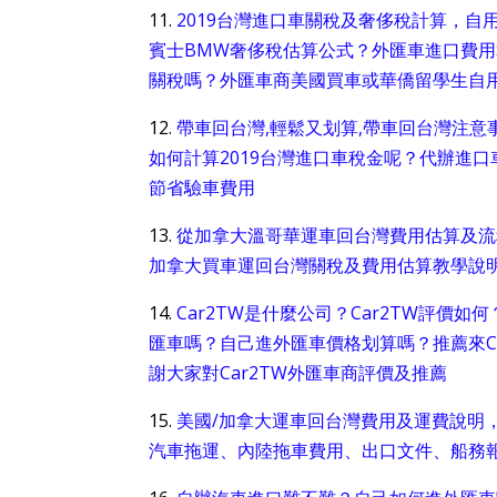
11.
2019台灣進口車關稅及奢侈稅計算，
賓士BMW奢侈稅估算公式？外匯車進口費
關稅嗎？外匯車商美國買車或華僑留學生自
12.
帶車回台灣,輕鬆又划算,帶車回台灣注意
如何計算2019台灣進口車稅金呢？‏代辦進口車回台灣划算嗎？美國買新車運回台灣價格估算，完整驗車授權報告
節省驗車費用
13.
從加拿大溫哥華運車回台灣費用估算及流
加拿大買車運回台灣關稅及費用估算教學說
14.
Car2TW是什麼公司？Car2TW評價
匯車嗎？自己進外匯車價格划算嗎？推薦來C
謝大家對Car2TW外匯車商評價及推薦
15.
美國/加拿大運車回台灣費用及運費說明
汽車拖運、內陸拖車費用、出口文件、船務報