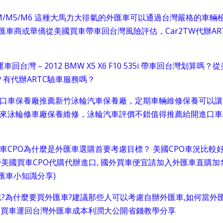
 BMW X6M/M5/M6 這種大馬力大徘氣的外匯車可以通過台灣嚴格的車輛
匯車商或華僑從美國買車帶車回台灣風險評估，Car2TW代辦AR
 – 2012 BMW X5 X6 F10 535i 帶車回台灣划算嗎？
有代辦ARTC驗車服務嗎？
進口車保養廠推薦新竹泳輪汽車保養廠，定期車輛維修保養可以讓
以來泳輪修車廠保養維修，泳輪汽車評價不錯值得推薦給開進口車
車CPO為什麼是外匯車選購首要考慮目標？ 美國CPO車況比較
專營美國買車CPO代購代辦進口, 國外買車便宜請加入外匯車直購加
匯車小知識分享)
?為什麼要買外匯車?建議那些人可以考慮自辦外匯車,如何當外
國買車運回台灣外匯車成本利潤大公開省錢教學分享