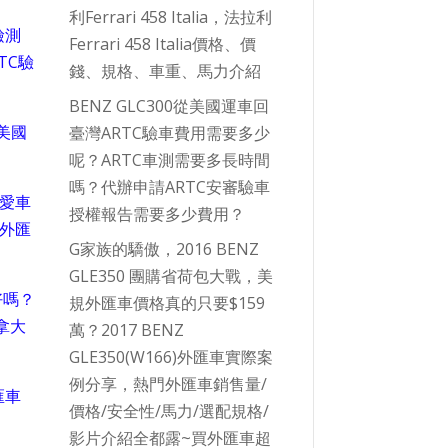
利Ferrari 458 Italia，法拉利
檢測
Ferrari 458 Italia價格、價
TC驗
錢、規格、車重、馬力介紹
BENZ GLC300從美國運車回
從美國
臺灣ARTC驗車費用需要多少
呢？ARTC車測需要多長時間
嗎？代辦申請ARTC安審驗車
愛車
授權報告需要多少費用？
外匯
G家族的驕傲，2016 BENZ
GLE350 團購省荷包大戰，美
好嗎？
規外匯車價格真的只要$159
拿大
萬？2017 BENZ
GLE350(W166)外匯車實際案
例分享，熱門外匯車銷售量/
匯車
價格/安全性/馬力/選配規格/
影片介紹全都露~買外匯車超