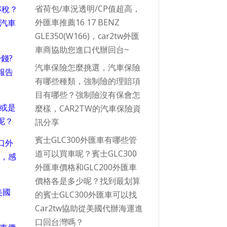
省荷包/車況透明/CP值超高，
侈稅？
外匯車推薦16 17 BENZ
汽車
GLE350(W166)，car2tw外匯
車商協助您進口代辦回台~
錢?
汽車保險怎麼挑選，汽車保險
有哪些種類，強制險的理賠項
目有哪些？強制險沒有保會怎
或是
麼樣，CAR2TW的汽車保險資
呢？
訊分享
賓士GLC300外匯車有哪些管
口外
道可以買車呢？賓士GLC300
購，感
外匯車價格和GLC200外匯車
價格各是多少呢？找到最划算
美國
的賓士GLC300外匯車可以找
Car2tw協助從美國代辦海運進
口回台灣嗎？