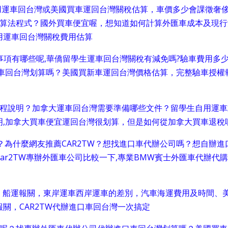
自用運車回台灣或美國買車運回台灣關稅估算，車價多少會課徵奢
用算法程式？國外買車便宜喔，想知道如何計算外匯車成本及現行
用運車回台灣關稅費用估算
事項有哪些呢,華僑留學生運車回台灣關稅有減免嗎?驗車費用多少
程說明？加拿大運車回台灣需要準備哪些文件？留學生自用運車
明,加拿大買車便宜運回台灣很划算，但是如何從加拿大買車退稅
如何？為什麼網友推薦CAR2TW？想找進口車代辦公司嗎？想自辦進
ar2TW專辦外匯車公司比較一下,專業BMW賓士外匯車代辦代
，船運報關，東岸運車西岸運車的差別，汽車海運費用及時間、
關，CAR2TW代辦進口車回台灣一次搞定