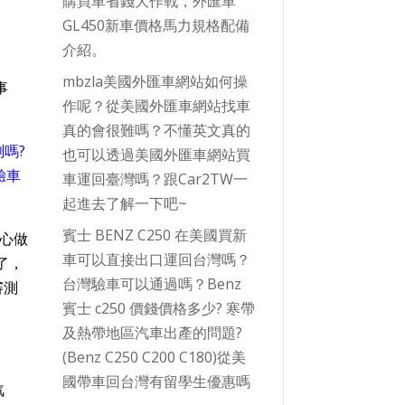
購買車省錢大作戰，外匯車
GL450新車價格馬力規格配備
介紹。
mbzla美國外匯車網站如何操
事
作呢？從美國外匯車網站找車
真的會很難嗎？不懂英文真的
測嗎?
也可以透過美國外匯車網站買
驗車
車運回臺灣嗎？跟Car2TW一
起進去了解一下吧~
賓士 BENZ C250 在美國買新
中心做
車可以直接出口運回台灣嗎？
了，
台灣驗車可以通過嗎？Benz
審測
賓士 c250 價錢價格多少? 寒帶
及熱帶地區汽車出產的問題?
(Benz C250 C200 C180)從美
國帶車回台灣有留學生優惠嗎
汽