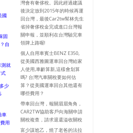
灣會有奢侈稅。因此經過建議
後決定放到2015年的時候再運
美國
回台灣，最後Car2tw幫林先生
省掉奢侈稅金完成進口台灣報
關申報，並順利在台灣驗完車
保固
領牌上路喔!
嗎？自
個人自用車賓士BENZ E350,
從美國西雅圖運車回台灣給家
車測就
人使用,車齡算新,這樣會划算
方式
嗎? 台灣汽車關稅要如何估
算？從美國運車回台其他還有
要多少
哪些費用？
5
帶車回台灣，報關眉眉角角，
CAR2TW協助客戶向海關申請
驗車
關稅複查，請求退還溢收關稅
灣費用
富少謀尬乙，燒了老爸的法拉