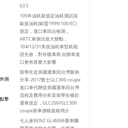
63 S
105年油耗新規定油耗測試採
歐規油耗(歐盟1999/100/EC)
規定，進口車回台檢測，
ARTC車側法規大變動，
104/12/31美規油耗車型耗能
證失效，對外匯車商.自辦車進
口會有甚麼大影響
留學生從美國運車回台灣案例
戶外測
分享-2017賓士GLC300 coupe
進口車代辦從美國運車回台灣
流程及費用分析及留學生條款
請點擊
運車規定，GLC250/GLC300
coupe新車價格規格簡介
七人座BENZ GL450外匯車團