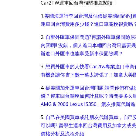
Car2TW運車回台灣相關推薦閱讀：
1.
美國海運行李回台灣及估價從美國紐約NJ運車回台灣
運車回台灣費用多少錢？進口車關稅很貴嗎？
2.
自辦外匯車保固問題?何謂外匯車保固險原
內容啊!! 沒錯，個人進口車輛回台灣只需
辦進口外匯車也能享受新車保固險嗎？
3.
想買外匯車的人快看Car2tw專業進口車
有機會讓你省下數十萬太誇張了！加拿大美國
4.
從美國加州運車回台灣問題:請問你們有做從舊金
錢？運車回台關稅如何計算呢？時間要多久呢？留
AMG & 2006 Lexus IS350，網友推薦
5.
自己在美國買車或託朋友代辦買車，自己
可以嗎? 留學生運車回台灣費用及加拿大或
價格分析及流程介紹