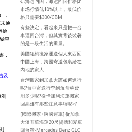
矶海运回国，海运回国价格比
市场行情低10%以上，最低价
右），
格只需要$300/CBM
車未通
有些決定，看起來只是把一台
過檢
車運回台灣，但其實背後裝著
C驗車
的是一段生活的重量。
美國紐約搬家運送個人東西回
權書，
中國上海，跨國寄送包裹給在
內地的家人
告及
台灣搬家到加拿大該如何進行
呢?台中寄送行李到溫哥華費
用多少呢?從卡加利海運搬家
回高雄有那些注意事項呢>?
[國際搬家+跨國運車] 從加拿
大溫哥華海運20尺貨櫃和愛車
測
回台灣-Mercedes Benz GLC