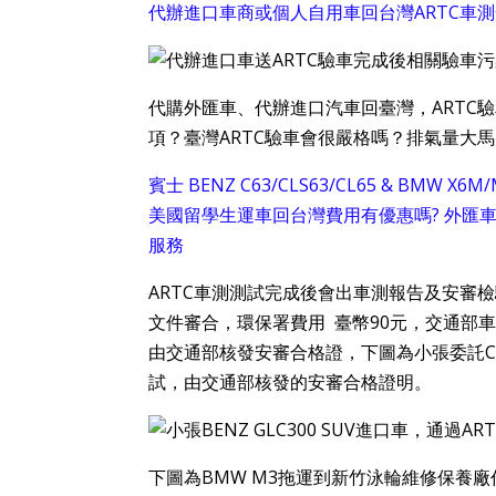
代辦進口車商或個人自用車回台灣ARTC車
代購外匯車、代辦進口汽車回臺灣，ARTC
項？臺灣ARTC驗車會很嚴格嗎？排氣量大馬
賓士 BENZ C63/CLS63/CL65 & B
美國留學生運車回台灣費用有優惠嗎? 外匯車
服務
ARTC車測測試完成後會出車測報告及安審
文件審合，環保署費用 臺幣90元，交通部車安
由交通部核發安審合格證，下圖為小張委託Car
試，由交通部核發的安審合格證明。
下圖為BMW M3拖運到新竹泳輪維修保養廠作