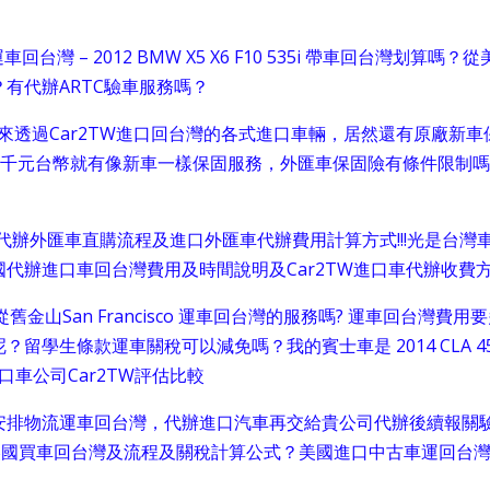
 – 2012 BMW X5 X6 F10 535i 帶車回台灣划算嗎？從
有代辦ARTC驗車服務嗎？
來透過Car2TW進口回台灣的各式進口車輛，居然還有原廠新車
要幾千元台幣就有像新車一樣保固服務，外匯車保固險有條件限制
商代辦外匯車直購流程及進口外匯車代辦費用計算方式!!!光是台灣
代辦進口車回台灣費用及時間說明及Car2TW進口車代辦收費
山San Francisco 運車回台灣的服務嗎? 運車回台灣費用
學生條款運車關稅可以減免嗎？我的賓士車是 2014 CLA 4
代辦進口車公司Car2TW評估比較
安排物流運車回台灣，代辦進口汽車再交給貴公司代辦後續報關
美國買車回台灣及流程及關稅計算公式？美國進口中古車運回台