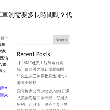
RTC車測需要多長時間嗎？代
s
有開一
Search
張根
大家
Recent Posts
相關信
【TSMC赴美工程師返台實
UV進
錄】從沙漠之城到溫馨家園：
嗎？
李先生的三年豐收歸途與汽車
海運全攻略
外匯車
国际搬家公司Ship2China开通
感謝大
从美国海运回国专线，每周从
纽约、西雅图、奥克兰及洛杉