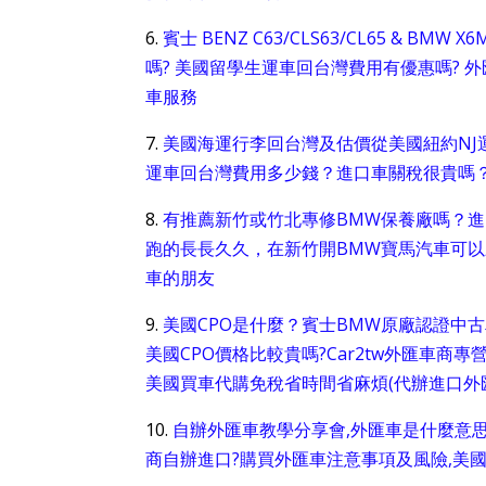
6.
賓士 BENZ C63/CLS63/CL65 &
嗎? 美國留學生運車回台灣費用有優惠嗎? 外
車服務
7.
美國海運行李回台灣及估價從美國紐約NJ運車回台灣
運車回台灣費用多少錢？進口車關稅很貴嗎？
8.
有推薦新竹或竹北專修BMW保養廠嗎？
跑的長長久久，在新竹開BMW寶馬汽車可
車的朋友
9.
美國CPO是什麼？賓士BMW原廠認證中古
美國CPO價格比較貴嗎?Car2tw外匯車商
美國買車代購免稅省時間省麻煩(代辦進口外
10.
自辦外匯車教學分享會,外匯車是什麼意思
商自辦進口?購買外匯車注意事項及風險,美