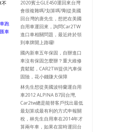
2020賓士GLE450運回來台灣
車不
會很複雜嗎?划算嗎?剛從美國
回台灣的唐先生，想把在美國
車跑
自用車運回來，詢問Car2TW
匯車
進口車相關問題，最近終於領
到車牌開上路囉!
國內新車五年保固，自辦進口
車沒有保固怎麼辦？重大維修
貴鬆鬆，CAR2TW提供汽車保
固險，花小錢賺大保障
林先生想從美國波特蘭運自用
車2012 ALPINA B7回台灣,
Car2tw總是能替客戶找出最低
最划算或最有利的方式申報關
稅，林先生自用車在2014年才
算兩年車，如果在當時運回台