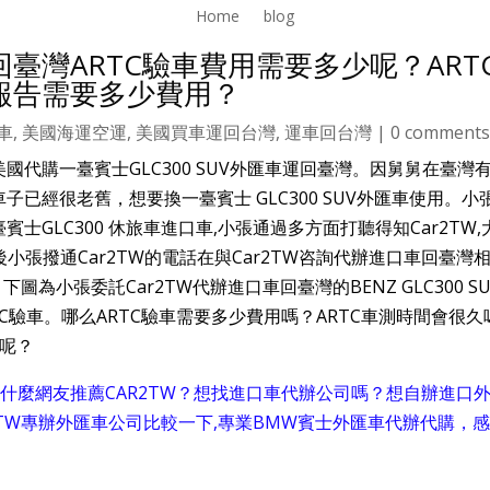
Home
blog
運車回臺灣ARTC驗車費用需要多少呢？A
權報告需要多少費用？
車
,
美國海運空運
,
美國買車運回台灣
,
運車回台灣
|
0 comment
代購一臺賓士GLC300 SUV外匯車運回臺灣。因舅舅在臺灣
已經很老舊，想要換一臺賓士 GLC300 SUV外匯車使用。小
GLC300 休旅車進口車,小張通過多方面打聽得知Car2TW,
後小張撥通Car2TW的電話在與Car2TW咨詢代辦進口車回臺灣
圖為小張委託Car2TW代辦進口車回臺灣的BENZ GLC300 S
TC驗車。哪么ARTC驗車需要多少費用嗎？ARTC車測時間會很久
錢呢？
？為什麼網友推薦CAR2TW？想找進口車代辦公司嗎？想自辦進口
2TW專辦外匯車公司比較一下,專業BMW賓士外匯車代辦代購，