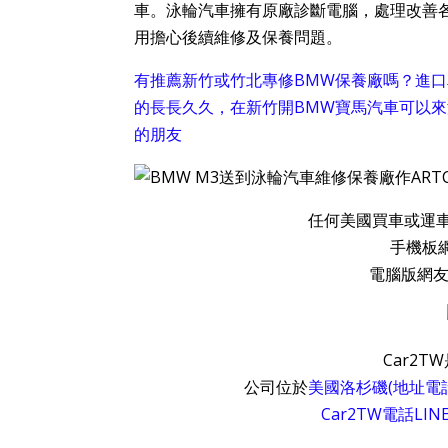
車。泳輪汽車擁有原廠診斷電腦，處理改善
用擔心後續維修及保養問題。
有推薦新竹或竹北專修BMW保養廠嗎？進
的長長久久，在新竹開BMW寶馬汽車可以
的朋友
任何美國買車或運車回
手機板
電腦版網友
Car2
公司位於
美國洛杉磯(地址電
Car2TW電話L