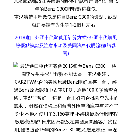
原來因為都放在美國展間給客戶試程用,難怪這台15
年的Benz C300哩程數這樣低,
車況清楚里程數低是這台Benz C300的優點，缺點
就是要請李先生等1-2個月左右。
2018進口外匯車代辦費用計算方式?外匯車代購風
險優點缺點及注意事項及美國汽車代購流程(請參
閱)