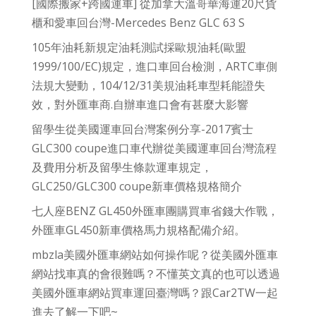
[國際搬家+跨國運車] 從加拿大溫哥華海運20尺貨
櫃和愛車回台灣-Mercedes Benz GLC 63 S
105年油耗新規定油耗測試採歐規油耗(歐盟
1999/100/EC)規定，進口車回台檢測，ARTC車側
法規大變動，104/12/31美規油耗車型耗能證失
效，對外匯車商.自辦車進口會有甚麼大影響
留學生從美國運車回台灣案例分享-2017賓士
GLC300 coupe進口車代辦從美國運車回台灣流程
及費用分析及留學生條款運車規定，
GLC250/GLC300 coupe新車價格規格簡介
七人座BENZ GL450外匯車團購買車省錢大作戰，
外匯車GL450新車價格馬力規格配備介紹。
mbzla美國外匯車網站如何操作呢？從美國外匯車
網站找車真的會很難嗎？不懂英文真的也可以透過
美國外匯車網站買車運回臺灣嗎？跟Car2TW一起
進去了解一下吧~