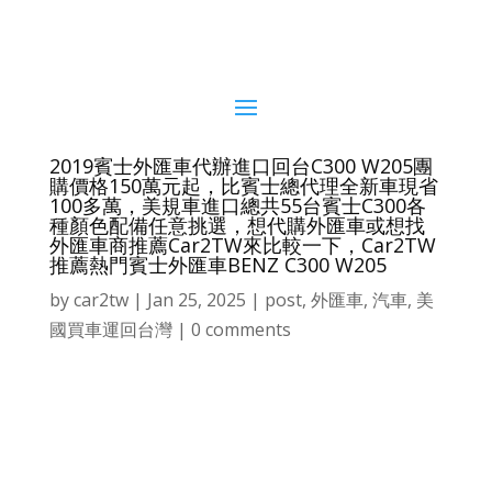
2019賓士外匯車代辦進口回台C300 W205團
購價格150萬元起，比賓士總代理全新車現省
100多萬，美規車進口總共55台賓士C300各
種顏色配備任意挑選，想代購外匯車或想找
外匯車商推薦Car2TW來比較一下，Car2TW
推薦熱門賓士外匯車BENZ C300 W205
by
car2tw
|
Jan 25, 2025
|
post
,
外匯車
,
汽車
,
美
國買車運回台灣
|
0 comments