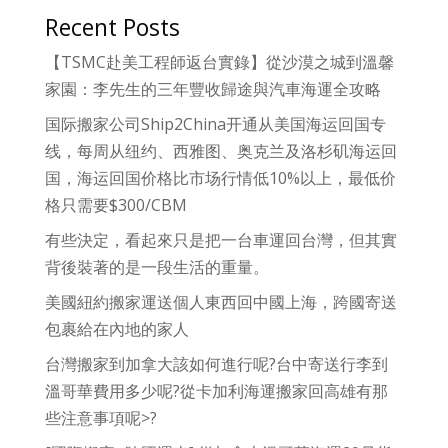
Recent Posts
【TSMC赴美工程師返台實錄】從沙漠之城到溫馨
家園：李先生的三年豐收歸途與汽車海運全攻略
国际搬家公司Ship2China开通从美国海运回国专
线，每周从纽约、西雅图、奥克兰及洛杉矶海运回
国，海运回国价格比市场行情低10%以上，最低价
格只需要$300/CBM
有些決定，看起來只是把一台車運回台灣，但其實
背後裝著的是一段生活的重量。
美國紐約搬家運送個人東西回中國上海，跨國寄送
包裹給在內地的家人
台灣搬家到加拿大該如何進行呢?台中寄送行李到
溫哥華費用多少呢?從卡加利海運搬家回高雄有那
些注意事項呢>?