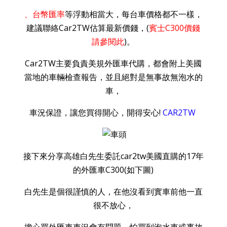
、台幣匯率
等浮動相當大，每台車價格都不一樣，
建議聯絡Car2TW估算最新價錢，(
賓士C300價錢
請參閱此
)。
Car2TW主要負責美規外匯車代購，都會附上美國
當地的車輛檢查報告，並且絕對是無事故無泡水的
車，
車況保證，讓您買得開心，開得安心!
CAR2TW
接下來分享高雄白先生委託car2tw美國直購的17年
的外匯車C300(如下圖)
白先生是個很謹慎的人，在他沒看到實車前他一直
很不放心，