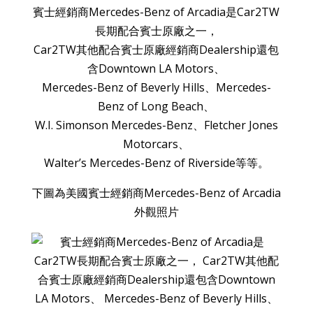
賓士經銷商Mercedes-Benz of Arcadia是Car2TW
長期配合賓士原廠之一，
Car2TW其他配合賓士原廠經銷商Dealership還包
含Downtown LA Motors、
Mercedes-Benz of Beverly Hills、Mercedes-
Benz of Long Beach、
W.I. Simonson Mercedes-Benz、Fletcher Jones
Motorcars、
Walter’s Mercedes-Benz of Riverside等等。
下圖為美國賓士經銷商Mercedes-Benz of Arcadia
外觀照片