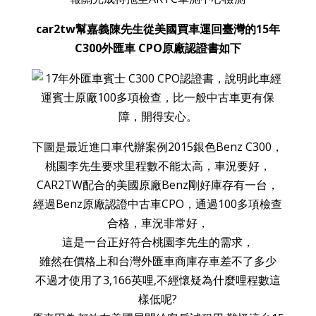
car2tw幫嘉義陳先生從美國買車運回臺灣的15年
C300外匯車 CPO原廠認證書如下
下圖是最近進口車代辦案例2015銀色Benz C300，
桃園李先生要求里程數不能太高，車況要好，
CAR2TW配合的美國原廠Benz剛好庫存有一台，
經過Benz原廠認證中古車CPO，通過100多項檢查
合格，車況非常好，
這是一台正好符合桃園李先生的需求，
雖然在價格上和台灣外匯車商庫存車差不了多少
不過才使用了3,166英哩,不經懷疑為什麼哩程數這
樣低呢?