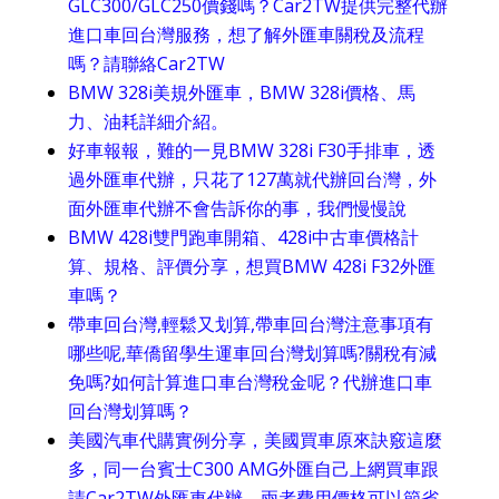
GLC300/GLC250價錢嗎？Car2TW提供完整代辦
進口車回台灣服務，想了解外匯車關稅及流程
嗎？請聯絡Car2TW
BMW 328i美規外匯車，BMW 328i價格、馬
力、油耗詳細介紹。
好車報報，難的一見BMW 328i F30手排車，透
過外匯車代辦，只花了127萬就代辦回台灣，外
面外匯車代辦不會告訴你的事，我們慢慢說
BMW 428i雙門跑車開箱、428i中古車價格計
算、規格、評價分享，想買BMW 428i F32外匯
車嗎？
帶車回台灣,輕鬆又划算,帶車回台灣注意事項有
哪些呢,華僑留學生運車回台灣划算嗎?關稅有減
免嗎?如何計算進口車台灣稅金呢？代辦進口車
回台灣划算嗎？
美國汽車代購實例分享，美國買車原來訣竅這麼
多，同一台賓士C300 AMG外匯自己上網買車跟
請Car2TW外匯車代辦，兩者費用價格可以節省