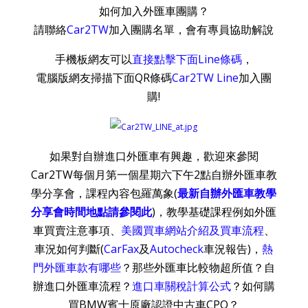
如何加入外匯車團購？
請聯絡
Car2TW
加入團購名單，會有專員協助解說
手機板網友可以
直接點擊下面Line條碼
，
電腦版網友掃描下面QR條碼
Car2TW Line
加入團
購!
如果對自辦進口外匯車有興趣，歡迎來參閱
Car2TW每個月第一個星期六下午2點自辦外匯車教
學分享會，課程內容包羅萬象(
最新自辦外匯車教學
分享會時間地點請參閱此
)，教學基礎課程例如外匯
車買賣注意事項、
美國買車網站介紹及買車流程
、
車況如何判斷(
CarFax
及
Autocheck
車況報告)，
熱
門外匯車款有哪些
？那些外匯車比較物超所值？自
辦進口外匯車流程？
進口車關稅計算公式
？如何購
買BMW賓士原廠認證中古車CPO？