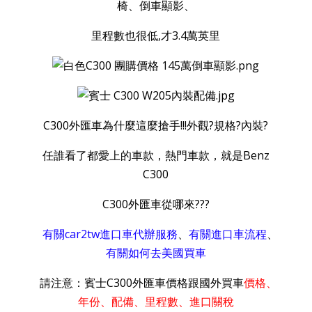
椅、倒車顯影、
里程數也很低,才3.4萬英里
C300外匯車為什麼這麼搶手!!!外觀?規格?內裝?
任誰看了都愛上的車款，熱門車款，就是Benz
C300
C300外匯車從哪來???
有關car2tw進口車代辦服務
、
有關進口車流程
、
有關如何去美國買車
請注意：賓士C300外匯車價格跟國外買車
價格、
年份、配備、里程數、進口關稅