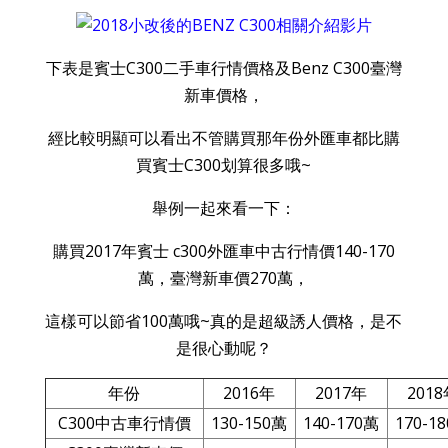
下表是賓士C300二手車行情價格及Benz C300臺灣
新車價格，
經比較明顯可以看出不管購買那年份外匯車都比購
買賓士C300划算很多哦~
舉例一起來看一下：
購買2017年賓士 c300外匯車中古行情價140-170
萬，臺灣新車價270萬，
這樣可以節省100萬哦~真的是超級誘人價格，是不
是很心動呢？
年份
2016年
2017年
201
C300中古車行情價
130-150萬
140-170萬
170-1