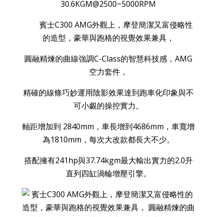
賓士C300 AMG外觀上，摩登簡潔又富侵略性
的造型，豪華與跑格的視覺效果兼具，
圓融精煉的曲線強調C-Class的智慧科技感，AMG
空力套件，
精確的線條巧妙運用陰影效果達到跑車化印象與不
可小覷的操控實力。
軸距增加到 2840mm，車長增到4686mm，車寬增
為1810mm，每次大改款都長大不少。
搭配擁有241hp與37.74kgm最大輸出實力的2.0升
直列四缸渦輪增壓引擎。