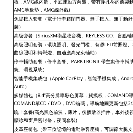
板，AMG線內飾，平底運動方向盤，帶有穿孔盤的前製
AMG地板墊，AMG線外觀)
免提接入套餐（電子行李箱閉門器、無手接入、無手動舒
裝）
高級套餐（SiriusXM衛星收音機、KEYLESS GO、盲點
高級照明套裝（環境照明、發光門檻、有源LED前照燈、
曲線照明和轉彎燈、自適應高光束輔助）
停車輔助套餐（停車套餐、PARKTRONIC帶主動停車輔
統、環視系統）
智能手機集成包（Apple CarPlay，智能手機集成，Andro
Auto）
多媒體包（8.4“高分辨率彩色屏幕，觸摸板，COMAND
COMAND單CD / DVD，DVD編碼，導航地圖更新包括3
晚上套餐(高光黑色前翼，薄片，後擴散器插件，車外後
腰線和窗戶密封條，夜間套裝)
皮革座椅包（帶三位記憶的電動乘客座椅，可調節大腿支