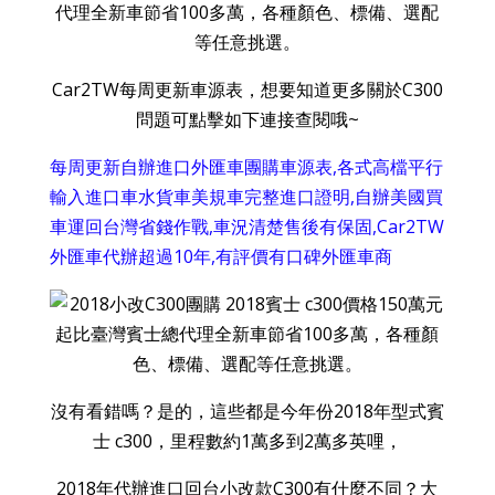
代理全新車節省100多萬，各種顏色、標備、選配
等任意挑選。
Car2TW每周更新車源表，想要知道更多關於C300
問題可點擊如下連接查閱哦~
每周更新自辦進口外匯車團購車源表,各式高檔平行
輸入進口車水貨車美規車完整進口證明,自辦美國買
車運回台灣省錢作戰,車況清楚售後有保固,Car2TW
外匯車代辦超過10年,有評價有口碑外匯車商
沒有看錯嗎？是的，這些都是今年份2018年型式賓
士 c300，里程數約1萬多到2萬多英哩，
2018年代辦進口回台小改款C300有什麼不同？大