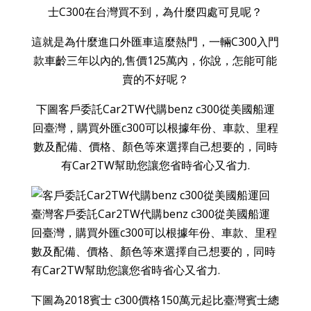
士C300在台灣買不到，為什麼四處可見呢？
這就是為什麼進口外匯車這麼熱門，一輛C300入門
款車齡三年以內的,售價125萬內，你說，怎能可能
賣的不好呢？
下圖客戶委託Car2TW代購benz c300從美國船運
回臺灣，購買外匯c300可以根據年份、車款、里程
數及配備、價格、顏色等來選擇自己想要的，同時
有Car2TW幫助您讓您省時省心又省力.
下圖為2018賓士 c300價格150萬元起比臺灣賓士總