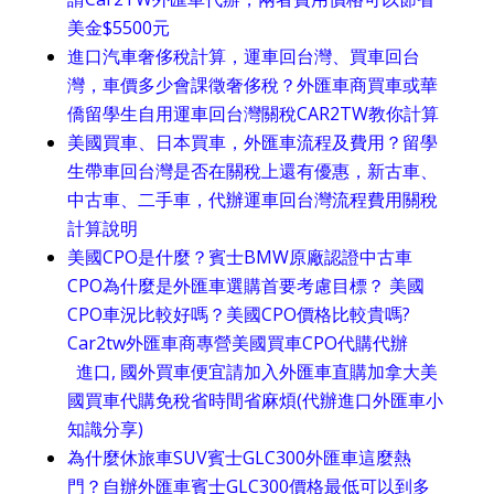
美金$5500元
進口汽車奢侈稅計算，運車回台灣、買車回台
灣，車價多少會課徵奢侈稅？外匯車商買車或華
僑留學生自用運車回台灣關稅CAR2TW教你計算
美國買車、日本買車，外匯車流程及費用？留學
生帶車回台灣是否在關稅上還有優惠，新古車、
中古車、二手車，代辦運車回台灣流程費用關稅
計算說明
美國CPO是什麼？賓士BMW原廠認證中古車
CPO為什麼是外匯車選購首要考慮目標？ 美國
CPO車況比較好嗎？美國CPO價格比較貴嗎?
Car2tw外匯車商專營美國買車CPO代購代辦
進口, 國外買車便宜請加入外匯車直購加拿大美
國買車代購免稅省時間省麻煩(代辦進口外匯車小
知識分享)
為什麼休旅車SUV賓士GLC300外匯車這麼熱
門？自辦外匯車賓士GLC300價格最低可以到多