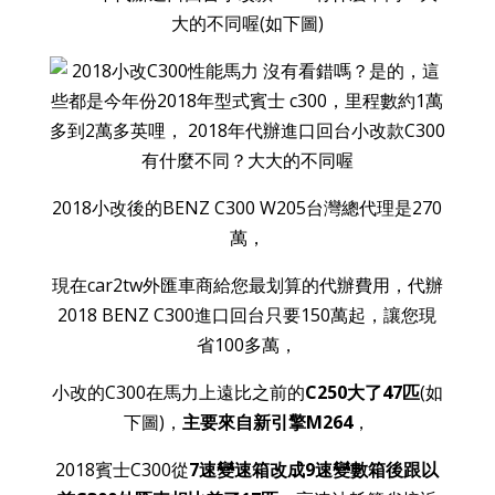
大的不同喔(如下圖)
2018小改後的BENZ C300 W205台灣總代理是270
萬，
現在car2tw外匯車商給您最划算的代辦費用，代辦
2018 BENZ C300進口回台只要150萬起，讓您現
省100多萬，
小改的C300在馬力上遠比之前的
C250大了47匹
(如
下圖)，
主要來自新引擎M264
，
2018賓士C300從
7速變速箱改成9速變數箱後跟以