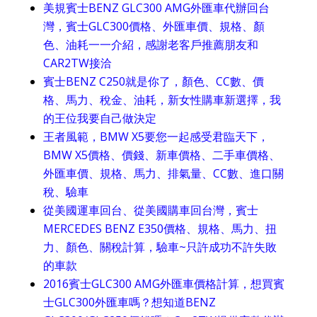
美規賓士BENZ GLC300 AMG外匯車代辦回台
灣，賓士GLC300價格、外匯車價、規格、顏
色、油耗一一介紹，感謝老客戶推薦朋友和
CAR2TW接洽
賓士BENZ C250就是你了，顏色、CC數、價
格、馬力、稅金、油耗，新女性購車新選擇，我
的王位我要自己做決定
王者風範，BMW X5要您一起感受君臨天下，
BMW X5價格、價錢、新車價格、二手車價格、
外匯車價、規格、馬力、排氣量、CC數、進口關
稅、驗車
從美國運車回台、從美國購車回台灣，賓士
MERCEDES BENZ E350價格、規格、馬力、扭
力、顏色、關稅計算，驗車~只許成功不許失敗
的車款
2016賓士GLC300 AMG外匯車價格計算，想買賓
士GLC300外匯車嗎？想知道BENZ