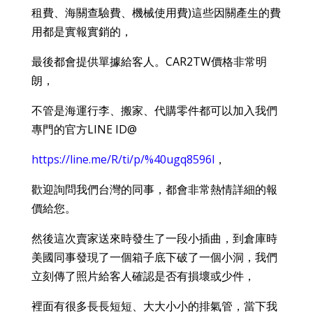
)
租費、海關查驗費、機械使用費
這些因關產生的費
用都是實報實銷的，
CAR2TW
最後都會提供單據給客人。
價格非常明
朗，
不管是海運行李、搬家、代購零件都可以加入我們
LINE ID@
專門的官方
https://line.me/R/ti/p/%40ugq8596l
，
歡迎詢問我們台灣的同事，都會非常熱情詳細的報
價給您。
然後這次賣家送來時發生了一段小插曲，到倉庫時
美國同事發現了一個箱子底下破了一個小洞，我們
立刻傳了照片給客人確認是否有損壞或少件，
裡面有很多長長短短、大大小小的排氣管，當下我