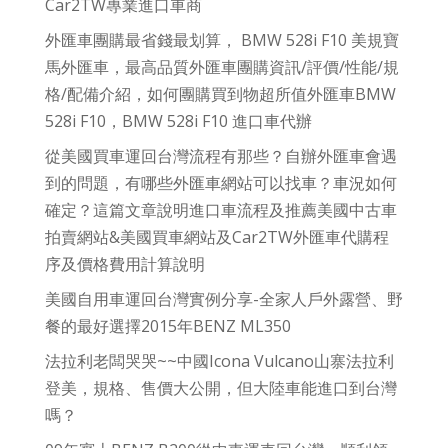
Car2TW專業進口車商
外匯車團購最省錢最划算， BMW 528i F10 美規寶
馬外匯車，最高品質外匯車團購資訊/評價/性能/規
格/配備介紹，如何團購買到物超所值外匯車BMW
528i F10，BMW 528i F10 進口車代辦
從美國買車運回台灣流程有那些？自辦外匯車會遇
到的問題，有哪些外匯車網站可以找車？車況如何
確定？這篇文章說明進口車流程及推薦美國中古車
拍賣網站&美國買車網站及Car2TW外匯車代購程
序及價格費用計算說明
美國自用車運回台灣實例分享-全家人戶外露營、野
餐的最好選擇2015年BENZ ML350
法拉利老闆哭哭~~中國Icona Vulcano山寨法拉利
登美，規格、售價大公開，但大陸車能進口到台灣
嗎？