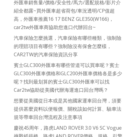
外匯車銷售量/價格/安全性/馬力/選配規格/影片介
紹全都露~買外匯車超省荷包/車況透明/CP值超
高，外匯車推薦16 17 BENZ GLE350(W166)，
car2tw外匯車商協助您進口代辦回台~
汽車保險怎麼挑選，汽車保險有哪些種類，強制險
的理賠項目有哪些？強制險沒有保會怎麼樣，
CAR2TW的汽車保險資訊分享
賓士GLC300外匯車有哪些管道可以買車呢？賓士
GLC300外匯車價格和GLC200外匯車價格各是多少
呢？找到最划算的賓士GLC300外匯車可以找
Car2tw協助從美國代辦海運進口回台灣嗎？
想要從美國從日本或是其他國家運車回台灣，須要
提供甚麼資料以便報價、關稅該如何計算、驗車法
規等帶車回台灣流程及注意事項
慶祝45周年，路虎LAND ROVER 3.0 V6 SC Vogue
挑戰紙拱橋，路虎LAND ROVER價格、規格、引擎