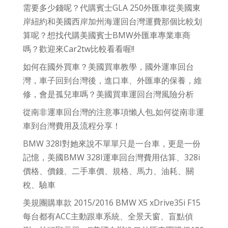
需要多少錢呢？代購賓士GLA 250外匯車從美國東
岸紐約和美國西岸加州海運回台灣運費那個比較划
算呢？想找代購美國賓士BMW外匯車專業車商
嗎？歡迎來Car2tw比較看看喔!!
如何在國外買車？美國買車教學，國外運車回台
灣，車子回到台灣後，進口車、外匯車的保養，維
修，會是孤兒車嗎？美國買車運回台灣風險分析
從南非運車回台灣的注意事項懶人包,如何從南非運
車到台灣費用及流程分享！
BMW 328I對她來說不單單只是一台車，更是一份
記憶，美國BMW 328I運車回台灣費用估算、328i
價格、價錢、二手車價、規格、馬力、油耗、關
稅、驗車
美規團購車款 2015/2016 BMW X5 xDrive35i F15
每台都有ACC主動跟車系統、全景天窗、盲點偵