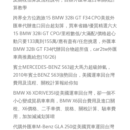
算教學
跨界全方位跑旅15 BMW 328i GT F34 CPO美規外
匯車代辦進口回台超划算，買車省錢/優質精選六大
15 BMW 328i GT CPO/里程數低/大滿配/價格超心
動只要133萬到155萬/應有盡有/任您挑選，外匯車
BMW 328i GT F34代辦回台物超所值，car2tw外匯
車商推薦給您(10/26)
賓士MERCEDES-BENZ S63超大馬力超級帥氣，
2010年賓士BENZ S63強勢回台，美國運車回台灣
費用及流程、關稅計算報給你知
BMW X6 XDRIVE35I從美國運車回台灣，卻一個不
小心變成貿易車車商，BMW X6回台費用及進口關
稅、X6價格、二手車價、規格、關稅計算、驗車費
用，加加減減划算唷
代購外匯車M-Benz GLA 250從美國買車運回台灣