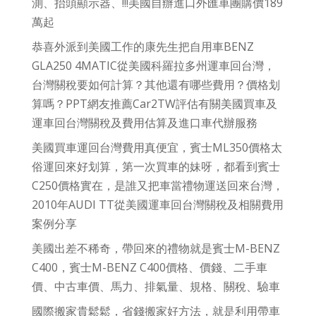
測、抬頭顯示器、!!!美國自辦進口外匯車團購價189
萬起
恭喜外派到美國工作的康先生把自用車BENZ
GLA250 4MATIC從美國科羅拉多州運車回台灣，
台灣關稅要如何計算？其他還有哪些費用？價格划
算嗎？PPT網友推薦Car2TW評估有關美國買車及
運車回台灣關稅及費用估算及進口車代辦服務
美國買車運回台灣費用真便宜，賓士ML350價格太
俗運回來好划算，第一次買車的妹呀，都看到賓士
C250價格實在，是誰又把車當禮物運送回來台灣，
2010年AUDI TT從美國運車回台灣關稅及相關費用
案例分享
美國出差不稀奇，帶回來的禮物就是賓士M-BENZ
C400，賓士M-BENZ C400價格、價錢、二手車
價、中古車價、馬力、排氣量、規格、關稅、驗車
國際搬家貴鬆鬆，省錢搬家好方法，就是利用帶車