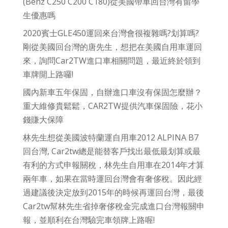
(Benz C250 C200 C180)從美國帶車回台灣有留學
生優惠嗎
2020賓士GLE450運回來台灣會很複雜嗎?划算嗎?
剛從美國回台灣的唐先生，想把在美國自用車運回
來，詢問Car2TW進口車相關問題，最近終於領到
車牌開上路囉!
國內新車五年保固，自辦進口車沒有保固怎麼辦？
重大維修貴鬆鬆，CAR2TW提供汽車保固險，花小
錢賺大保障
林先生想從美國波特蘭運自用車2012 ALPINA B7
回台灣, Car2tw總是能替客戶找出最低最划算或最
有利的方式申報關稅，林先生自用車在2014年才算
兩年車，如果在當時運回台灣會有奢侈稅。因此經
過建議後決定放到2015年的時候再運回台灣，最後
Car2tw幫林先生省掉奢侈稅金完成進口台灣報關申
報，並順利在台灣驗完車領牌上路喔!