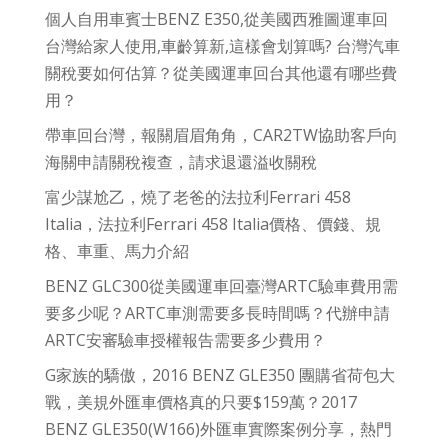
個人自用車賓士BENZ E350,從美國西雅圖運車回
台灣給家人使用,車齡算新,這樣會划算嗎? 台灣汽車
關稅要如何估算？從美國運車回台其他還有哪些費
用？
帶車回台灣，報關眉眉角角，CAR2TW協助客戶向
海關申請關稅複查，請求退還溢收關稅
富少謀尬乙，燒了老爸的法拉利Ferrari 458
Italia，法拉利Ferrari 458 Italia價格、價錢、規
格、車重、馬力介紹
BENZ GLC300從美國運車回臺灣ARTC驗車費用需
要多少呢？ARTC車測需要多長時間嗎？代辦申請
ARTC安審驗車授權報告需要多少費用？
G家族的驕傲，2016 BENZ GLE350 團購省荷包大
戰，美規外匯車價格真的只要$159萬？2017
BENZ GLE350(W166)外匯車實際案例分享，熱門