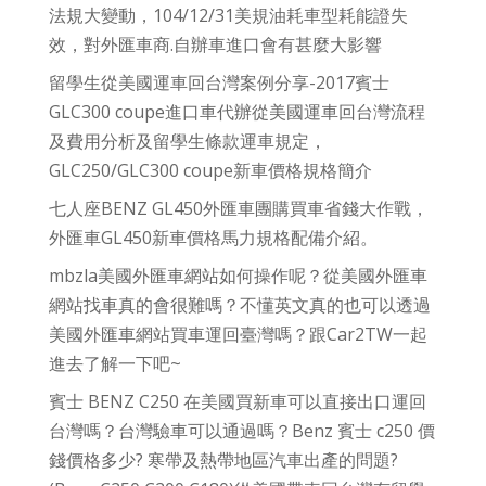
法規大變動，104/12/31美規油耗車型耗能證失
效，對外匯車商.自辦車進口會有甚麼大影響
留學生從美國運車回台灣案例分享-2017賓士
GLC300 coupe進口車代辦從美國運車回台灣流程
及費用分析及留學生條款運車規定，
GLC250/GLC300 coupe新車價格規格簡介
七人座BENZ GL450外匯車團購買車省錢大作戰，
外匯車GL450新車價格馬力規格配備介紹。
mbzla美國外匯車網站如何操作呢？從美國外匯車
網站找車真的會很難嗎？不懂英文真的也可以透過
美國外匯車網站買車運回臺灣嗎？跟Car2TW一起
進去了解一下吧~
賓士 BENZ C250 在美國買新車可以直接出口運回
台灣嗎？台灣驗車可以通過嗎？Benz 賓士 c250 價
錢價格多少? 寒帶及熱帶地區汽車出產的問題?