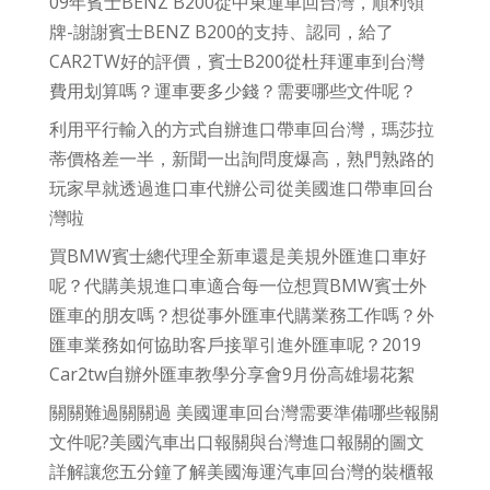
09年賓士BENZ B200從中東運車回台灣，順利領
牌-謝謝賓士BENZ B200的支持、認同，給了
CAR2TW好的評價，賓士B200從杜拜運車到台灣
費用划算嗎？運車要多少錢？需要哪些文件呢？
利用平行輸入的方式自辦進口帶車回台灣，瑪莎拉
蒂價格差一半，新聞一出詢問度爆高，熟門熟路的
玩家早就透過進口車代辦公司從美國進口帶車回台
灣啦
買BMW賓士總代理全新車還是美規外匯進口車好
呢？代購美規進口車適合每一位想買BMW賓士外
匯車的朋友嗎？想從事外匯車代購業務工作嗎？外
匯車業務如何協助客戶接單引進外匯車呢？2019
Car2tw自辦外匯車教學分享會9月份高雄場花絮
關關難過關關過 美國運車回台灣需要準備哪些報關
文件呢?美國汽車出口報關與台灣進口報關的圖文
詳解讓您五分鐘了解美國海運汽車回台灣的裝櫃報