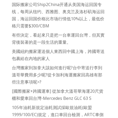
国际搬家公司Ship2China开通从美国海运回国专
线，每周从纽约、西雅图、奥克兰及洛杉矶海运回
国，海运回国价格比市场行情低10%以上，最低价
格只需要$300/CBM
有些決定，看起來只是把一台車運回台灣，但其實
背後裝著的是一段生活的重量。
美國紐約搬家運送個人東西回中國上海，跨國寄送
包裹給在內地的家人
台灣搬家到加拿大該如何進行呢?台中寄送行李到
溫哥華費用多少呢?從卡加利海運搬家回高雄有那
些注意事項呢>?
[國際搬家+跨國運車] 從加拿大溫哥華海運20尺貨
櫃和愛車回台灣-Mercedes Benz GLC 63 S
105年油耗新規定油耗測試採歐規油耗(歐盟
1999/100/EC)規定，進口車回台檢測，ARTC車側