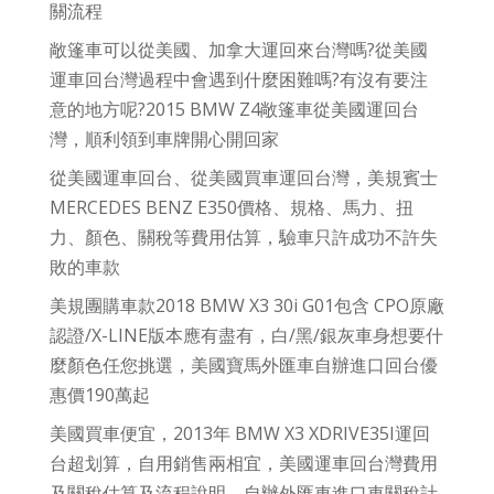
關流程
敞篷車可以從美國、加拿大運回來台灣嗎?從美國
運車回台灣過程中會遇到什麼困難嗎?有沒有要注
意的地方呢?2015 BMW Z4敞篷車從美國運回台
灣，順利領到車牌開心開回家
從美國運車回台、從美國買車運回台灣，美規賓士
MERCEDES BENZ E350價格、規格、馬力、扭
力、顏色、關稅等費用估算，驗車只許成功不許失
敗的車款
美規團購車款2018 BMW X3 30i G01包含 CPO原廠
認證/X-LINE版本應有盡有，白/黑/銀灰車身想要什
麼顏色任您挑選，美國寶馬外匯車自辦進口回台優
惠價190萬起
美國買車便宜，2013年 BMW X3 XDRIVE35I運回
台超划算，自用銷售兩相宜，美國運車回台灣費用
及關稅估算及流程說明，自辦外匯車進口車關稅計