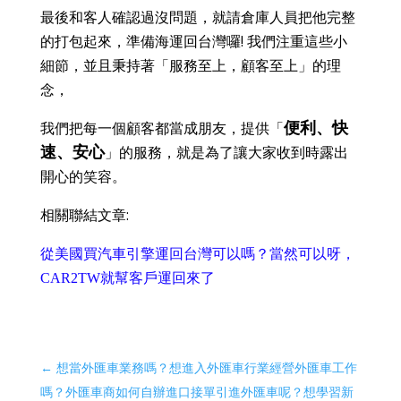
最後和客人確認過沒問題，就請倉庫人員把他完整
!
的打包起來，準備海運回台灣囉
我們注重這些小
細節，並且秉持著「服務至上，顧客至上」的理
念，
便利、快
我們把每一個顧客都當成朋友，提供「
速、安心
」的服務，就是為了讓大家收到時露出
開心的笑容。
相關聯結文章:
從美國買汽車引擎運回台灣可以嗎？當然可以呀，
CAR2TW就幫客戶運回來了
←
想當外匯車業務嗎？想進入外匯車行業經營外匯車工作
嗎？外匯車商如何自辦進口接單引進外匯車呢？想學習新