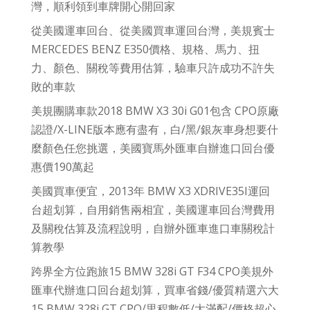
灣，順利領到車牌開心開回家
從美國運車回台、從美國買車運回台灣，美規賓士
MERCEDES BENZ E350價格、規格、馬力、扭
力、顏色、關稅等費用估算，驗車只許成功不許失
敗的車款
美規團購車款2018 BMW X3 30i G01包含 CPO原廠
認證/X-LINE版本應有盡有，白/黑/銀灰車身想要什
麼顏色任您挑選，美國寶馬外匯車自辦進口回台優
惠價190萬起
美國買車便宜，2013年 BMW X3 XDRIVE35I運回
台超划算，自用銷售兩相宜，美國運車回台灣費用
及關稅估算及流程說明，自辦外匯車進口車關稅計
算教學
跨界全方位跑旅15 BMW 328i GT F34 CPO美規外
匯車代辦進口回台超划算，買車省錢/優質精選六大
15 BMW 328i GT CPO/里程數低/大滿配/價格超心