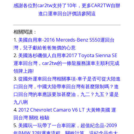
感謝各位對car2tw支持了10年，更多CAR2TW自辦
進口運車回台評價請參閱這
相關閱讀：
美國自用車-2016 Merceds-Benz S550運回台
灣，兒子獻給爸爸無價的心意
美國洛杉磯個人自用車2017 Toyota Sienna SE
運車回台灣，car2tw的一條龍服務讓車主順利完成
領牌上路!
從國外運車回台灣相關事項-車子是否可從大陸進
口回台灣，中國大陸帶車回台灣有甚麼限制嗎？進
口回台灣的車應該要加甚麼油，九二？九五？還是
九八咧
2012 Chevrolet Camaro V6 LT 大黃蜂美國 運
回台灣 關稅 檢驗
美國玩一玩帶了一台車回家，超值紀念品-2009
年BMW 328I運車流程、關稅計算，這紀念品也太