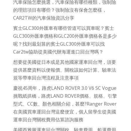
汽車保險怎麼挑選，汽車保險有哪些種類，強制險
的理賠項目有哪些？強制險沒有保會怎麼樣，
CAR2TW的汽車保險資訊分享
賓士GLC300外匯車有哪些管道可以買車呢？賓士
GLC300外匯車價格和GLC200外匯車價格各是多少
呢？找到最划算的賓士GLC300外匯車可以找
Car2tw協助從美國代辦海運進口回台灣嗎？
想要從美國從日本或是其他國家運車回台灣，須要
提供甚麼資料以便報價、關稅該如何計算、驗車法
規等帶車回台灣流程及注意事項
慶祝45周年，路虎LAND ROVER 3.0 V6 SC Vogue
挑戰紙拱橋，路虎LAND ROVER價格、規格、引擎
型式、CC數、顏色相關介紹，甚麼?Ranger Rover
在美國買車運回台灣這麼便宜，個人留學生從美國
運車回台灣關稅費用估算諮詢服務
美國西雅圖運車回台灣關稅、驗車費用、船運費用