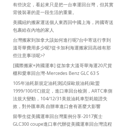
有些決定，看起來只是把一台車運回台灣，但其實
背後裝著的是一段生活的重量。
美國紐約搬家運送個人東西回中國上海，跨國寄送
包裹給在內地的家人
台灣搬家到加拿大該如何進行呢?台中寄送行李到
溫哥華費用多少呢?從卡加利海運搬家回高雄有那
些注意事項呢>?
[國際搬家+跨國運車] 從加拿大溫哥華海運20尺貨
櫃和愛車回台灣-Mercedes Benz GLC 63 S
105年油耗新規定油耗測試採歐規油耗(歐盟
1999/100/EC)規定，進口車回台檢測，ARTC車側
法規大變動，104/12/31美規油耗車型耗能證失
效，對外匯車商.自辦車進口會有甚麼大影響
留學生從美國運車回台灣案例分享-2017賓士
GLC300 coupe進口車代辦從美國運車回台灣流程