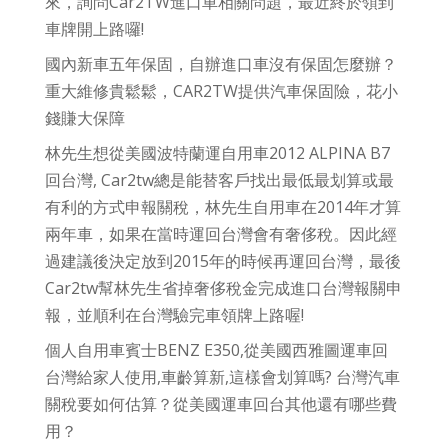
來，詢問Car2TW進口車相關問題，最近終於領到
車牌開上路囉!
國內新車五年保固，自辦進口車沒有保固怎麼辦？
重大維修貴鬆鬆，CAR2TW提供汽車保固險，花小
錢賺大保障
林先生想從美國波特蘭運自用車2012 ALPINA B7
回台灣, Car2tw總是能替客戶找出最低最划算或最
有利的方式申報關稅，林先生自用車在2014年才算
兩年車，如果在當時運回台灣會有奢侈稅。因此經
過建議後決定放到2015年的時候再運回台灣，最後
Car2tw幫林先生省掉奢侈稅金完成進口台灣報關申
報，並順利在台灣驗完車領牌上路喔!
個人自用車賓士BENZ E350,從美國西雅圖運車回
台灣給家人使用,車齡算新,這樣會划算嗎? 台灣汽車
關稅要如何估算？從美國運車回台其他還有哪些費
用？