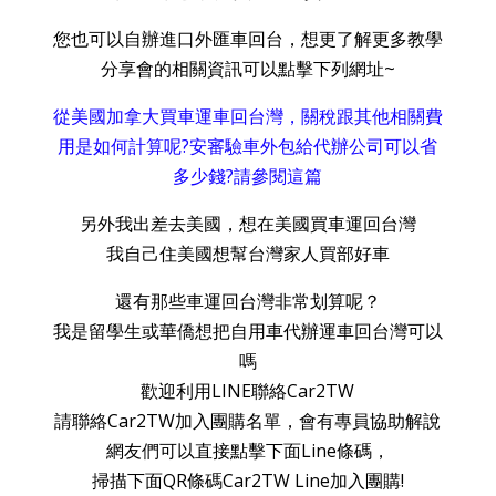
您也可以自辦進口外匯車回台，想更了解更多教學
分享會的相關資訊可以點擊下列網址~
從美國加拿大買車運車回台灣，關稅跟其他相關費
用是如何計算呢?安審驗車外包給代辦公司可以省
多少錢?請參閱這篇
另外我出差去美國，想在美國買車運回台灣
我自己住美國想幫台灣家人買部好車
還有那些車運回台灣非常划算呢？
我是留學生或華僑想把自用車代辦運車回台灣可以
嗎
歡迎利用LINE聯絡Car2TW
請聯絡Car2TW加入團購名單，會有專員協助解說
網友們可以直接點擊下面Line條碼，
掃描下面QR條碼Car2TW Line加入團購!