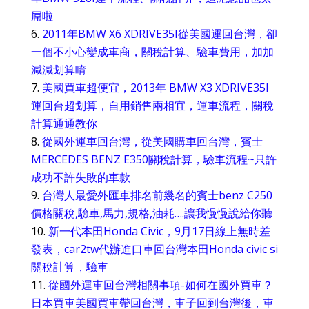
屌啦
2011年BMW X6 XDRIVE35I從美國運回台灣，卻
一個不小心變成車商，關稅計算、驗車費用，加加
減減划算唷
美國買車超便宜，2013年 BMW X3 XDRIVE35I
運回台超划算，自用銷售兩相宜，運車流程，關稅
計算通通教你
從國外運車回台灣，從美國購車回台灣，賓士
MERCEDES BENZ E350關稅計算，驗車流程~只許
成功不許失敗的車款
台灣人最愛外匯車排名前幾名的賓士benz C250
價格關稅,驗車,馬力,規格,油耗….讓我慢慢說給你聽
新一代本田Honda Civic，9月17日線上無時差
發表，car2tw代辦進口車回台灣本田Honda civic si
關稅計算，驗車
從國外運車回台灣相關事項-如何在國外買車？
日本買車美國買車帶回台灣，車子回到台灣後，車