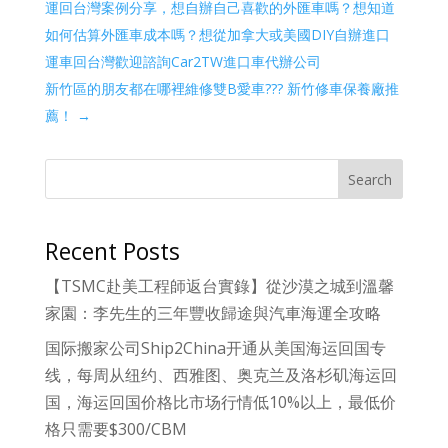
運回台灣案例分享，想自辦自己喜歡的外匯車嗎？想知道
如何估算外匯車成本嗎？想從加拿大或美國DIY自辦進口
運車回台灣歡迎諮詢Car2TW進口車代辦公司
新竹區的朋友都在哪裡維修雙B愛車??? 新竹修車保養廠推
薦！
→
Search
Recent Posts
【TSMC赴美工程師返台實錄】從沙漠之城到溫馨
家園：李先生的三年豐收歸途與汽車海運全攻略
国际搬家公司Ship2China开通从美国海运回国专
线，每周从纽约、西雅图、奥克兰及洛杉矶海运回
国，海运回国价格比市场行情低10%以上，最低价
格只需要$300/CBM