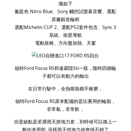
備如下
氮藍色 Nitro Blue、Sony 觸控試螢幕音響、選配
原廠鍛造輪框
選配Michelin CUP 2、選配PS2套件包含、Sync 3
系統、衛星導航
電動座椅、方向盤加熱、天窗
福特Ford Focus RS和速霸陸Sti一樣，隨時四個輪
子都可以有動力的輸出
在日常行駛中，全熱熔胎都不耐磨，
福特Ford Focus RS原本配備的是比賽用的輪胎，
非常黏，非常軟，
但是缺點是若遇雨天抓地力差，到時候可以換上一
般街道用胎 這樣雨天抓地力就會很不錯了