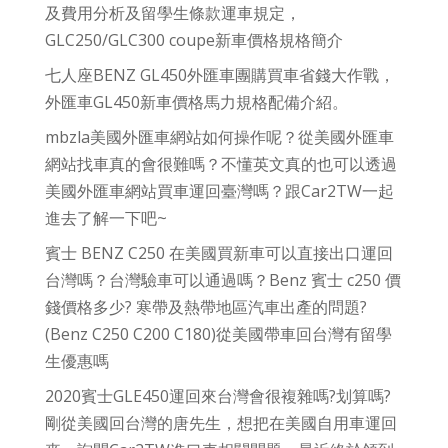
及費用分析及留學生條款運車規定，
GLC250/GLC300 coupe新車價格規格簡介
七人座BENZ GL450外匯車團購買車省錢大作戰，
外匯車GL450新車價格馬力規格配備介紹。
mbzla美國外匯車網站如何操作呢？從美國外匯車
網站找車真的會很難嗎？不懂英文真的也可以透過
美國外匯車網站買車運回臺灣嗎？跟Car2TW一起
進去了解一下吧~
賓士 BENZ C250 在美國買新車可以直接出口運回
台灣嗎？台灣驗車可以通過嗎？Benz 賓士 c250 價
錢價格多少? 寒帶及熱帶地區汽車出產的問題?
(Benz C250 C200 C180)從美國帶車回台灣有留學
生優惠嗎
2020賓士GLE450運回來台灣會很複雜嗎?划算嗎?
剛從美國回台灣的唐先生，想把在美國自用車運回