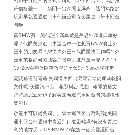
利用平行輸入的方式自辦進口帶車回台灣，瑪莎拉
蒂價格差一半，新聞一出詢問度爆高，熟門熟路的
玩家早就透過進口車代辦公司從美國進口帶車回台
灣啦
買BMW賓士總代理全新車還是美規外匯進口車好
呢？代購美規進口車適合每一位想買BMW賓士外
匯車的朋友嗎？想從事外匯車代購業務工作嗎？外
匯車業務如何協助客戶接單引進外匯車呢？2019
Car2tw自辦外匯車教學分享會9月份高雄場花絮
關關難過關關過 美國運車回台灣需要準備哪些報關
文件呢?美國汽車出口報關與台灣進口報關的圖文
詳解讓您五分鐘了解美國海運汽車回台灣的裝櫃報
關流程
敞篷車可以從美國、加拿大運回來台灣嗎?從美國
運車回台灣過程中會遇到什麼困難嗎?有沒有要注
意的地方呢?2015 BMW Z4敞篷車從美國運回台