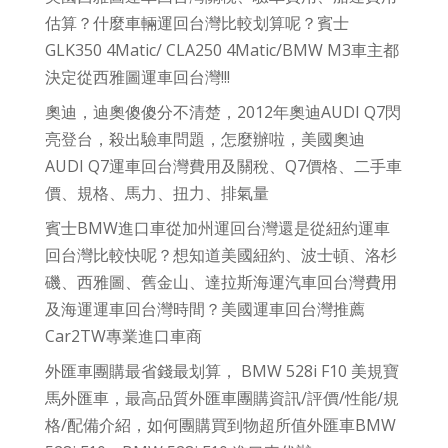
估算？什麼車輛運回台灣比較划算呢？賓士
GLK350 4Matic/ CLA250 4Matic/BMW M3車主都
決定從西雅圖運車回台灣!!!
奧迪，迪奧傻傻分不清楚，2012年奧迪AUDI Q7閃
亮登台，殺出驗車問題，怎麼辦啦，美國奧迪
AUDI Q7運車回台灣費用及關稅、Q7價格、二手車
價、規格、馬力、扭力、排氣量
賓士BMW進口車從加州運回台灣還是從紐約運車
回台灣比較快呢？想知道美國紐約、波士頓、洛杉
磯、西雅圖、舊金山、達拉斯海運汽車回台灣費用
及海運運車回台灣時間？美國運車回台灣推薦
Car2TW專業進口車商
外匯車團購最省錢最划算， BMW 528i F10 美規寶
馬外匯車，最高品質外匯車團購資訊/評價/性能/規
格/配備介紹，如何團購買到物超所值外匯車BMW