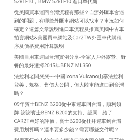
528i F10，BMW 528i F10 進口車代辦
從美國買車運回台灣流程有那些？自辦外匯車會遇
到的問題，有哪些外匯車網站可以找車？車況如何
確定？這篇文章說明進口車流程及推薦美國中古車
拍賣網站&美國買車網站及Car2TW外匯車代購程
序及價格費用計算說明
美國自用車運回台灣實例分享-全家人戶外露營、野
餐的最好選擇2015年BENZ ML350
法拉利老闆哭哭~~中國Icona Vulcano山寨法拉利
登美，規格、售價大公開，但大陸車能進口到台灣
嗎？
09年賓士BENZ B200從中東運車回台灣，順利領
牌-謝謝賓士BENZ B200的支持、認同，給了
CAR2TW好的評價，賓士B200從杜拜運車到台灣
費用划算嗎？運車要多少錢？需要哪些文件呢？