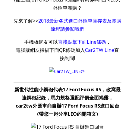
外匯車團購？
先來了解>>
2018最新各式進口外匯車庫存表及團購
流程請參閱我們
手機板網友可以
直接點擊下面Line條碼
，
電腦版網友掃描下面QR條碼加入
Car2TW Line
直
接詢問!
新世代性能小鋼砲代表17 Ford Focus RS，改寫最
速鋼砲紀錄，馬力規格選配評價全面揭露，
car2tw外匯車商自辦17 Ford Focus RS進口回台
(帶您一起分享LEO的開箱文)