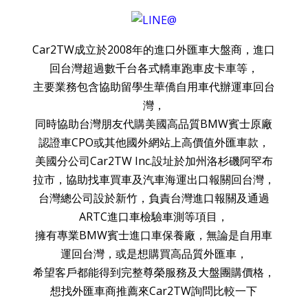
Car2TW成立於2008年的進口外匯車大盤商，進口
回台灣超過數千台各式轎車跑車皮卡車等，
主要業務包含協助留學生華僑自用車代辦運車回台
灣，
同時協助台灣朋友代購美國高品質BMW賓士原廠
認證車CPO或其他國外網站上高價值外匯車款，
美國分公司Car2TW Inc.設址於加州洛杉磯阿罕布
拉市，協助找車買車及汽車海運出口報關回台灣，
台灣總公司設於新竹，負責台灣進口報關及通過
ARTC進口車檢驗車測等項目，
擁有專業BMW賓士進口車保養廠，無論是自用車
運回台灣，或是想購買高品質外匯車，
希望客戶都能得到完整尊榮服務及大盤團購價格，
想找外匯車商推薦來Car2TW詢問比較一下