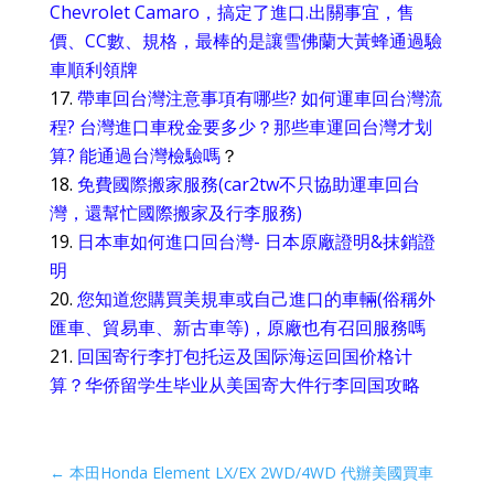
Chevrolet Camaro，搞定了進口.出關事宜，售
價、CC數、規格，最棒的是讓雪佛蘭大黃蜂通過驗
車順利領牌
帶車回台灣注意事項有哪些?‏ 如何運車回台灣流
程? 台灣進口車稅金要多少？那些車運回台灣才划
算? 能通過台灣檢驗嗎
？
免費國際搬家服務(car2tw不只協助運車回台
灣，還幫忙國際搬家及行李服務)
日本車如何進口回台灣- 日本原廠證明&抹銷證
明
您知道您購買美規車或自己進口的車輛(俗稱外
匯車、貿易車、新古車等)，原廠也有召回服務嗎
回国寄行李打包托运及国际海运回国价格计
算？华侨留学生毕业从美国寄大件行李回国攻略
←
本田Honda Element LX/EX 2WD/4WD 代辦美國買車