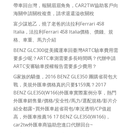
帶車回台灣，報關眉眉角角，CAR2TW協助客戶向
海關申請關稅複查，請求退還溢收關稅
富少謀尬乙，燒了老爸的法拉利Ferrari 458
Italia，法拉利Ferrari 458 Italia價格、價錢、規
格、車重、馬力介紹
BENZ GLC300從美國運車回臺灣ARTC驗車費用需
要多少呢？ARTC車測需要多長時間嗎？代辦申請
ARTC安審驗車授權報告需要多少費用？
G家族的驕傲，2016 BENZ GLE350 團購省荷包大
戰，美規外匯車價格真的只要$159萬？2017
BENZ GLE350(W166)外匯車實際案例分享，熱門
外匯車銷售量/價格/安全性/馬力/選配規格/影片介
紹全都露~買外匯車超省荷包/車況透明/CP值超
高，外匯車推薦16 17 BENZ GLE350(W166)，
car2tw外匯車商協助您進口代辦回台~