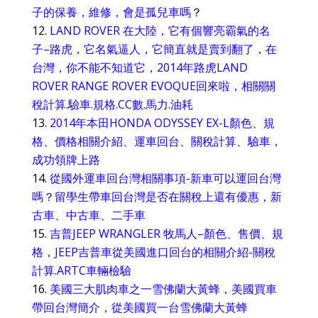
子的保養，維修，會是孤兒車嗎
？
LAND ROVER 在大陸，它有個響亮霸氣的名
子–路虎，它名氣逼人，它簡直就是賣到翻了，在
台灣，你不能不知道它，2014年路虎LAND
ROVER RANGE ROVER EVOQUE回來啦，相關關
稅計算.驗車.規格.CC數.馬力.油耗
2014年本田HONDA ODYSSEY EX-L顏色、規
格、價格相關介紹、運車回台、關稅計算、驗車，
成功領牌上路
從國外運車回台灣相關事項-新車可以運回台灣
嗎？留學生帶車回台灣是否在關稅上還有優惠，新
古車、中古車、二手車
吉普JEEP WRANGLER 牧馬人–顏色、售價、規
格，JEEP吉普車從美國進口回台的相關介紹-關稅
計算.ARTC車輛檢驗
美國三大肌肉車之一雪佛蘭大黃蜂，美國買車
帶回台灣簡介，從美國買一台雪佛蘭大黃蜂