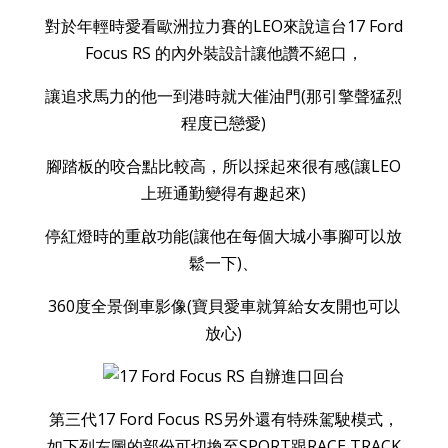
對於年輕時愛看歐洲拉力賽的LEO來說這台17 Ford
Focus RS 的內外裝設計讓他讚不絕口，
讓追求馬力的他一到港時就大催油門(那引擎聲猛烈
程度已戀愛)
腳踏板的咬合點比較高，所以採起來很有感(讓LEO
上班通勤變得有趣起來)
停紅燈時的重啟功能(讓他在每個大城小事腳可以放
鬆一下)、
360度全景倒車影像(寶貝愛車就算給女友開也可以
放心)
第三代17 Ford Focus RS另外還有特殊駕駛模式，
如下列左圖的部份可切換至SPORT跟RACE TRACK