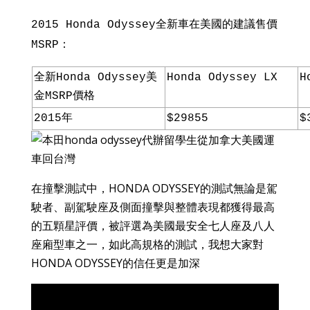
2015 Honda Odyssey全新車在美國的建議售價
MSRP：
全新Honda Odyssey美
Honda Odyssey LX
H
金MSRP價格
2015年
$29855
$
在撞擊測試中，HONDA ODYSSEY的測試無論是駕
駛者、副駕駛座及側面撞擊與整體表現都獲得最高
的五顆星評價，被評選為美國最安全七人座及八人
座廂型車之一，如此高規格的測試，我想大家對
HONDA ODYSSEY的信任更是加深