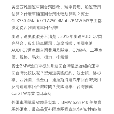
美國西雅圖運車回台灣關稅、驗車費用、船運費用
估算？什麼車輛運回台灣比較划算呢？賓士
GLK350 4Matic/ CLA250 4Matic/BMW M3車主都
決定從西雅圖運車回台灣!!!
奧迪，迪奧傻傻分不清楚，2012年奧迪AUDI Q7閃
亮登台，殺出驗車問題，怎麼辦啦，美國奧迪
AUDI Q7運車回台灣費用及關稅、Q7價格、二手車
價、規格、馬力、扭力、排氣量
賓士BMW進口車從加州運回台灣還是從紐約運車
回台灣比較快呢？想知道美國紐約、波士頓、洛杉
磯、西雅圖、舊金山、達拉斯海運汽車回台灣費用
及海運運車回台灣時間？美國運車回台灣推薦
Car2TW專業進口車商
外匯車團購最省錢最划算， BMW 528i F10 美規寶
馬外匯車，最高品質外匯車團購資訊/評價/性能/規