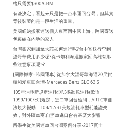
格只需要$300/CBM
有些決定，看起來只是把一台車運回台灣，但其實
背後裝著的是一段生活的重量。
美國紐約搬家運送個人東西回中國上海，跨國寄送
包裹給在內地的家人
台灣搬家到加拿大該如何進行呢?台中寄送行李到
溫哥華費用多少呢?從卡加利海運搬家回高雄有那
些注意事項呢>?
[國際搬家+跨國運車] 從加拿大溫哥華海運20尺貨
櫃和愛車回台灣-Mercedes Benz GLC 63 S
105年油耗新規定油耗測試採歐規油耗(歐盟
1999/100/EC)規定，進口車回台檢測，ARTC車側
法規大變動，104/12/31美規油耗車型耗能證失
效，對外匯車商.自辦車進口會有甚麼大影響
留學生從美國運車回台灣案例分享-2017賓士