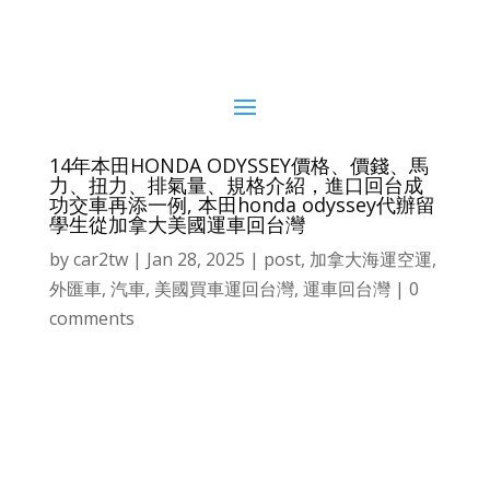
14年本田HONDA ODYSSEY價格、價錢、馬
力、扭力、排氣量、規格介紹，進口回台成
功交車再添一例, 本田honda odyssey代辦留
學生從加拿大美國運車回台灣
by
car2tw
|
Jan 28, 2025
|
post
,
加拿大海運空運
,
外匯車
,
汽車
,
美國買車運回台灣
,
運車回台灣
|
0
comments