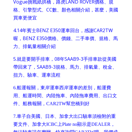
Vogue挑戰紙拱橋，路虎LAND ROVER價格、規
格、引擎型式、CC數、顏色相關介紹，甚麼，美國
買車更便宜
4.
14年賓士BENZ E350運車回台，感謝CAR2TW
喔，BENZ E350價格、價錢、二手車價、規格、馬
力、排氣量相關介紹
5.
就是要開手排車，08年SAAB9-3手排車款從美國
帶回來了，SAAB9-3規格、馬力、排氣量、稅金、
扭力、驗車、運車流程
6.
船運報關，東岸運車西岸運車的差別，船運費
用、船運時間、內陸拖車、內陸拖車費用、出口文
件、船務報關，CAR2TW幫您橋到好
7.
車子自美國、日本、加拿大出口驗車須檢附的重
要文件、加拿大ICBC上Plate no顯示是DEALER，