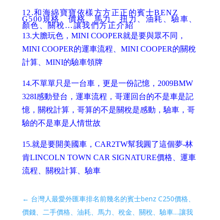
12.
和海綿寶寶依樣方方正正的賓士BENZ
G500規格、價格、馬力、扭力、油耗、驗車、
顏色、關稅…讓我們方正介紹
13.
大膽玩色，MINI COOPER就是要與眾不同，
MINI COOPER的運車流程、MINI COOPER的關稅
計算、MINI的驗車領牌
14.
不單單只是一台車，更是一份記憶，2009BMW
328I感動登台，運車流程，哥運回台的不是車是記
憶，關稅計算，哥算的不是關稅是感動，驗車，哥
驗的不是車是人情世故
15.
就是要開美國車，CAR2TW幫我圓了這個夢-林
肯LINCOLN TOWN CAR SIGNATURE價格、運車
流程、關稅計算、驗車
←
台灣人最愛外匯車排名前幾名的賓士benz C250價格、
價錢、二手價格、油耗、馬力、稅金、關稅、驗車....讓我