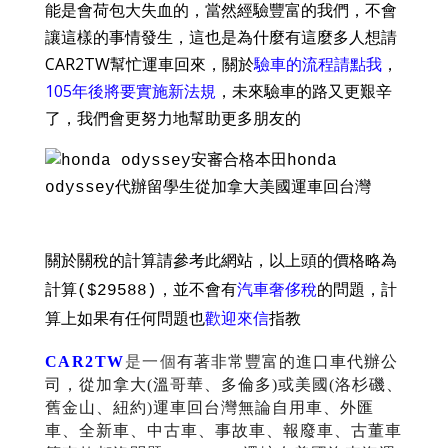
能是會荷包大失血的，當然經驗豐富的我們，不會
讓這樣的事情發生，這也是為什麼有這麼多人想請
CAR2TW幫忙運車回來，關於
驗車的流程請點我
，
105年後將要實施新法規
，未來驗車的路又更艱辛
了，我們會更努力地幫助更多朋友的
關於關稅的計算請參考此網站，以上頭的價格略為
計算($29588)，並不會有
汽車奢侈稅
的問題，計
算上如果有任何問題也
歡迎來信
指教
CAR2TW
是一個
有著非常豐富的進口車代辦公
司，從加拿大(溫哥華、多倫多)或美國(洛杉磯、
舊金山、紐約)運車回台灣無論自用車、外匯
車、全新車、中古車、事故車、報廢車、古董車