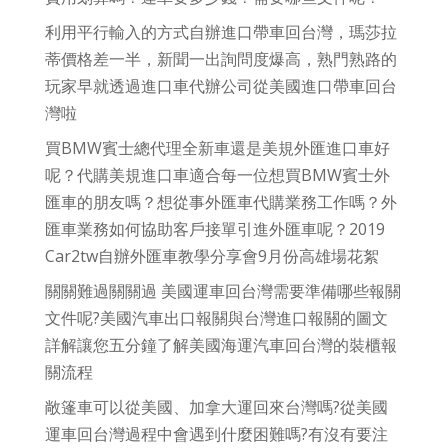
利用平行輸入的方式自辦進口帶車回台灣，瑪莎拉
蒂價格差一半，新聞一出詢問度爆高，熟門熟路的
玩家早就透過進口車代辦公司從美國進口帶車回台
灣啦
買BMW賓士總代理全新車還是美規外匯進口車好
呢？代購美規進口車適合每一位想買BMW賓士外
匯車的朋友嗎？想從事外匯車代購業務工作嗎？外
匯車業務如何協助客戶接單引進外匯車呢？2019
Car2tw自辦外匯車教學分享會9月份高雄場花絮
關關難過關關過 美國運車回台灣需要準備哪些報關
文件呢?美國汽車出口報關與台灣進口報關的圖文
詳解讓您五分鐘了解美國海運汽車回台灣的裝櫃報
關流程
敞篷車可以從美國、加拿大運回來台灣嗎?從美國
運車回台灣過程中會遇到什麼困難嗎?有沒有要注