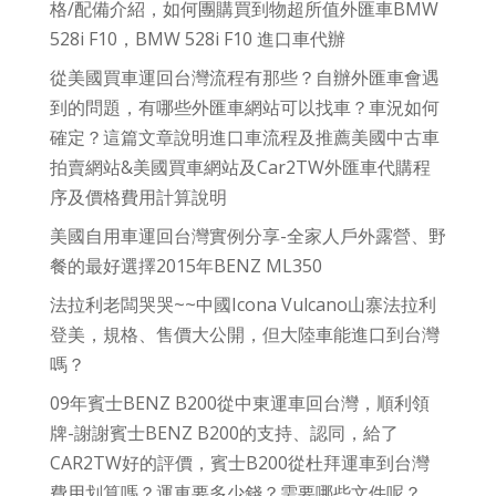
格/配備介紹，如何團購買到物超所值外匯車BMW
528i F10，BMW 528i F10 進口車代辦
從美國買車運回台灣流程有那些？自辦外匯車會遇
到的問題，有哪些外匯車網站可以找車？車況如何
確定？這篇文章說明進口車流程及推薦美國中古車
拍賣網站&美國買車網站及Car2TW外匯車代購程
序及價格費用計算說明
美國自用車運回台灣實例分享-全家人戶外露營、野
餐的最好選擇2015年BENZ ML350
法拉利老闆哭哭~~中國Icona Vulcano山寨法拉利
登美，規格、售價大公開，但大陸車能進口到台灣
嗎？
09年賓士BENZ B200從中東運車回台灣，順利領
牌-謝謝賓士BENZ B200的支持、認同，給了
CAR2TW好的評價，賓士B200從杜拜運車到台灣
費用划算嗎？運車要多少錢？需要哪些文件呢？