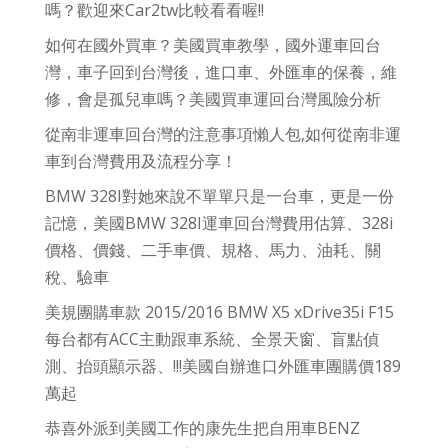
嗎？歡迎來Car2tw比較看看喔!!
如何在國外買車？美國買車教學，國外運車回台
灣，車子回到台灣後，進口車、外匯車的保養，維
修，會是孤兒車嗎？美國買車運回台灣風險分析
從南非運車回台灣的注意事項懶人包,如何從南非運
車到台灣費用及流程分享！
BMW 328I對她來說不單單只是一台車，更是一份
記憶，美國BMW 328I運車回台灣費用估算、328i
價格、價錢、二手車價、規格、馬力、油耗、關
稅、驗車
美規團購車款 2015/2016 BMW X5 xDrive35i F15
每台都有ACC主動跟車系統、全景天窗、盲點偵
測、抬頭顯示器、!!!美國自辦進口外匯車團購價189
萬起
恭喜外派到美國工作的康先生把自用車BENZ