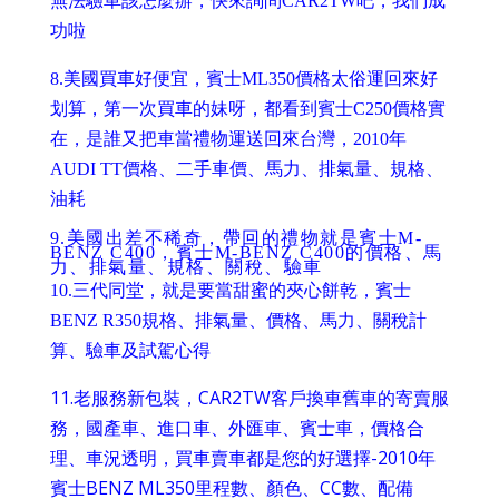
無法驗車該怎麼辦，快來詢問CAR2TW吧，我們成
功啦
8.
美國買車好便宜，賓士ML350價格太俗運回來好
划算，第一次買車的妹呀，都看到賓士C250價格實
在，是誰又把車當禮物運送回來台灣，2010年
AUDI TT價格、二手車價、馬力、排氣量、規格、
油耗
9.
美國出差不稀奇，帶回的禮物就是賓士M-
BENZ C400，賓士M-BENZ C400的價格、馬
力、排氣量、規格、關稅、驗車
10.
三代同堂，就是要當甜蜜的夾心餅乾，賓士
BENZ R350規格、排氣量、價格、馬力、關稅計
算、驗車及試駕心得
11.
老服務新包裝，CAR2TW客戶換車舊車的寄賣服
務，國產車、進口車、外匯車、賓士車，價格合
理、車況透明，買車賣車都是您的好選擇-2010年
賓士BENZ ML350里程數、顏色、CC數、配備