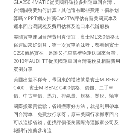
GLA250 4MATIC從美國科羅拉多州運車回台灣，
台灣關稅要如何計算？其他還有哪些費用？價格划
算嗎？PPT網友推薦Car2TW評估有關美國買車及
運車回台灣關稅及費用估算及進口車代辦服務
美國買車運回台灣費用真便宜，賓士ML350價格太
俗運回來好划算，第一次買車的妹呀，都看到賓士
C250價格實在，是誰又把車當禮物運送回來台灣，
2010年AUDI TT從美國運車回台灣關稅及相關費用
案例分享
美國出差不稀奇，帶回來的禮物就是賓士M-BENZ
C400，賓士M-BENZ C400價格、價錢、二手車
價、中古車價、馬力、排氣量、規格、關稅、驗車
國際搬家貴鬆鬆，省錢搬家好方法，就是利用帶車
回台灣車上免費放行李呀，原來美國行李搬家回台
可以這樣省錢，想找評價優良國際海運搬家公司及
報關行推薦參考這