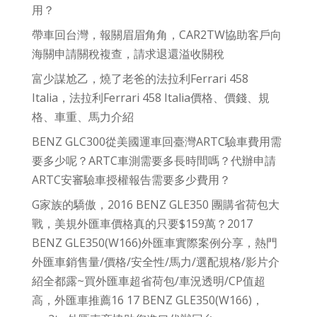
用？
帶車回台灣，報關眉眉角角，CAR2TW協助客戶向
海關申請關稅複查，請求退還溢收關稅
富少謀尬乙，燒了老爸的法拉利Ferrari 458
Italia，法拉利Ferrari 458 Italia價格、價錢、規
格、車重、馬力介紹
BENZ GLC300從美國運車回臺灣ARTC驗車費用需
要多少呢？ARTC車測需要多長時間嗎？代辦申請
ARTC安審驗車授權報告需要多少費用？
G家族的驕傲，2016 BENZ GLE350 團購省荷包大
戰，美規外匯車價格真的只要$159萬？2017
BENZ GLE350(W166)外匯車實際案例分享，熱門
外匯車銷售量/價格/安全性/馬力/選配規格/影片介
紹全都露~買外匯車超省荷包/車況透明/CP值超
高，外匯車推薦16 17 BENZ GLE350(W166)，