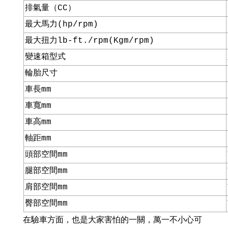
排氣量（CC）
最大馬力(hp/rpm)
最大扭力lb-ft./rpm(Kgm/rpm)
變速箱型式
輪胎尺寸
車長mm
車寬mm
車高mm
軸距mm
頭部空間mm
腿部空間mm
肩部空間mm
臀部空間mm
在驗車方面，也是大家害怕的一關，萬一不小心可