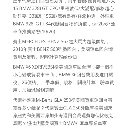
匯車代辦進口回台超划算，買車省錢/優質精選六大
15 BMW 328i GT CPO/里程數低/大滿配/價格超心
動只要133萬到155萬/應有盡有/任您挑選，外匯車
BMW 328i GT F34代辦回台物超所值，car2tw外匯
車商推薦給您(10/26)
賓士MERCEDES-BENZ S63超大馬力超級帥氣，
2010年賓士BENZ S63強勢回台，美國運車回台灣
費用及流程、關稅計算報給你知
BMW X6 XDRIVE35I從美國運車回台灣，卻一個不
小心變成貿易車車商，BMW X6回台費用及進口關
稅、X6價格、二手車價、規格、關稅計算、驗車費
用，加加減減划算唷
代購外匯車M-Benz GLA 250從美國買車運回台灣
需要多少錢呢？代購賓士GLA 250外匯車從美國東
岸紐約和美國西岸加州海運回台灣運費那個比較划
算呢？想找代購美國賓士BMW外匯車專業車商