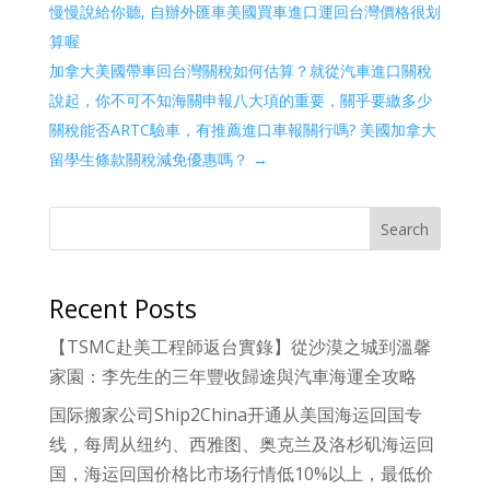
慢慢說給你聽, 自辦外匯車美國買車進口運回台灣價格很划
算喔
加拿大美國帶車回台灣關稅如何估算？就從汽車進口關稅
說起，你不可不知海關申報八大項的重要，關乎要繳多少
關稅能否ARTC驗車，有推薦進口車報關行嗎? 美國加拿大
留學生條款關稅減免優惠嗎？
→
Search
Recent Posts
【TSMC赴美工程師返台實錄】從沙漠之城到溫馨
家園：李先生的三年豐收歸途與汽車海運全攻略
国际搬家公司Ship2China开通从美国海运回国专
线，每周从纽约、西雅图、奥克兰及洛杉矶海运回
国，海运回国价格比市场行情低10%以上，最低价