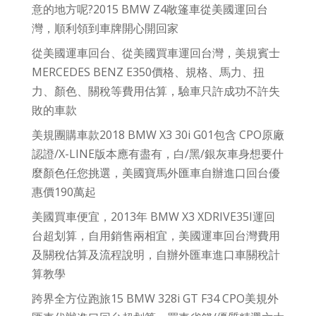
意的地方呢?2015 BMW Z4敞篷車從美國運回台
灣，順利領到車牌開心開回家
從美國運車回台、從美國買車運回台灣，美規賓士
MERCEDES BENZ E350價格、規格、馬力、扭
力、顏色、關稅等費用估算，驗車只許成功不許失
敗的車款
美規團購車款2018 BMW X3 30i G01包含 CPO原廠
認證/X-LINE版本應有盡有，白/黑/銀灰車身想要什
麼顏色任您挑選，美國寶馬外匯車自辦進口回台優
惠價190萬起
美國買車便宜，2013年 BMW X3 XDRIVE35I運回
台超划算，自用銷售兩相宜，美國運車回台灣費用
及關稅估算及流程說明，自辦外匯車進口車關稅計
算教學
跨界全方位跑旅15 BMW 328i GT F34 CPO美規外