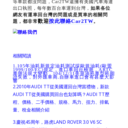
等車款都沒問題，Car2TW還擁有美國汽車海運
出口執照，每年數百台車運到台灣，
如果各位
網友有運車回台灣的問題或是買車的相關問
歡迎
按此聯絡Car2TW
題，都非常
。
相關閱讀
1.
105年油耗
新規定油耗測試採歐規油耗(歐盟
1999/100/EC)規定，進口車回台檢測，ARTC
車側法規大變動，104/12/31美規油耗車型耗能
證失效，對外匯車商.自辦車進口會有甚麼大影
響
2.
2010年AUDI TT從美國運回台灣當禮物，新款
AUDI TT從美國購買回台也划算嗎？AUDI TT歷
程、價格、二手價格、規格、馬力、扭力、排氣
量、稅金相關介紹
3.
慶祝45周年，路虎LAND ROVER 3.0 V6 SC