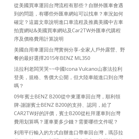
從美國買車運回台灣流程有那些？自辦外匯車會遇
到的問題，有哪些外匯車網站可以找車？車況如何
確定？這篇文章說明進口車流程及推薦美國中古車
拍賣網站&美國買車網站及Car2TW外匯車代購程
序及價格費用計算說明
美國自用車運回台灣實例分享-全家人戶外露營、野
餐的最好選擇2015年BENZ ML350
法拉利老闆哭哭~~中國Icona Vulcano山寨法拉利
登美，規格、售價大公開，但大陸車能進口到台灣
嗎？
09年賓士BENZ B200從中東運車回台灣，順利領
牌-謝謝賓士BENZ B200的支持、認同，給了
CAR2TW好的評價，賓士B200從杜拜運車到台灣
費用划算嗎？運車要多少錢？需要哪些文件呢？
利用平行輸入的方式自辦進口帶車回台灣，瑪莎拉