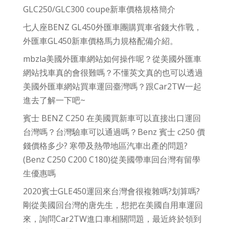
GLC250/GLC300 coupe新車價格規格簡介
七人座BENZ GL450外匯車團購買車省錢大作戰，
外匯車GL450新車價格馬力規格配備介紹。
mbzla美國外匯車網站如何操作呢？從美國外匯車
網站找車真的會很難嗎？不懂英文真的也可以透過
美國外匯車網站買車運回臺灣嗎？跟Car2TW一起
進去了解一下吧~
賓士 BENZ C250 在美國買新車可以直接出口運回
台灣嗎？台灣驗車可以通過嗎？Benz 賓士 c250 價
錢價格多少? 寒帶及熱帶地區汽車出產的問題?
(Benz C250 C200 C180)從美國帶車回台灣有留學
生優惠嗎
2020賓士GLE450運回來台灣會很複雜嗎?划算嗎?
剛從美國回台灣的唐先生，想把在美國自用車運回
來，詢問Car2TW進口車相關問題，最近終於領到