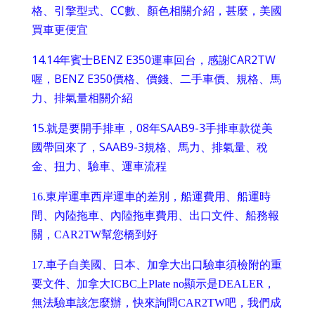
格、引擎型式、CC數、顏色相關介紹，甚麼，美國
買車更便宜
14.
14年賓士BENZ E350運車回台，感謝CAR2TW
喔，BENZ E350價格、價錢、二手車價、規格、馬
力、排氣量相關介紹
15.
就是要開手排車，08年SAAB9-3手排車款從美
國帶回來了，SAAB9-3規格、馬力、排氣量、稅
金、扭力、驗車、運車流程
16.
東岸運車西岸運車的差別，船運費用、船運時
間、內陸拖車、內陸拖車費用、出口文件、船務報
關，CAR2TW幫您橋到好
17.
車子自美國、日本、加拿大出口驗車須檢附的重
要文件、加拿大ICBC上Plate no顯示是DEALER，
無法驗車該怎麼辦，快來詢問CAR2TW吧，我們成