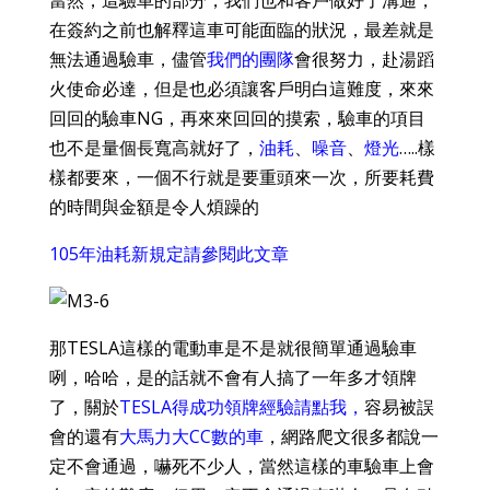
當然，這驗車的部分，我們也和客戶做好了溝通，
在簽約之前也解釋這車可能面臨的狀況，最差就是
無法通過驗車，儘管
我們的團隊
會很努力，赴湯蹈
火使命必達，但是也必須讓客戶明白這難度，來來
回回的驗車NG，再來來回回的摸索，驗車的項目
也不是量個長寬高就好了，
油耗
、
噪音
、
燈光
…..樣
樣都要來，一個不行就是要重頭來一次，所要耗費
的時間與金額是令人煩躁的
105年油耗新規定請參閱此文章
那TESLA這樣的電動車是不是就很簡單通過驗車
咧，哈哈，是的話就不會有人搞了一年多才領牌
了，關於
TESLA得成功領牌經驗請點我
，
容易被誤
會的還有
大馬力大CC數的車
，網路爬文很多都說一
定不會通過，嚇死不少人，當然這樣的車驗車上會