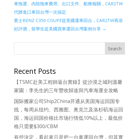
車拖運、內陸拖車費用、出口文件、船務報關，CAR2TW
代辦進口車回台灣一次搞定
賓士BENZ C350 COUPE從美國運車回台，CAR2TW再添
好評價，留學生從美國買車運回台灣案例分享
→
Search
Recent Posts
【TSMC赴美工程師返台實錄】從沙漠之城到溫馨
家園：李先生的三年豐收歸途與汽車海運全攻略
国际搬家公司Ship2China开通从美国海运回国专
线，每周从纽约、西雅图、奥克兰及洛杉矶海运回
国，海运回国价格比市场行情低10%以上，最低价
格只需要$300/CBM
有些決定，看起來只是把一台車運回台灣，但其實