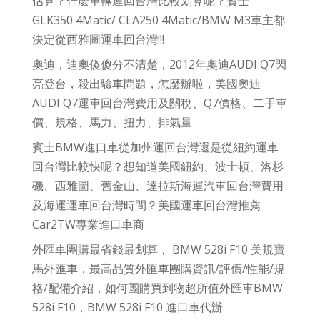
估算？什麼車輛運回台灣比較划算呢？賓士
GLK350 4Matic/ CLA250 4Matic/BMW M3車主都
決定從西雅圖運車回台灣!!!
奧迪，迪奧傻傻分不清楚，2012年奧迪AUDI Q7閃
亮登台，殺出驗車問題，怎麼辦啦，美國奧迪
AUDI Q7運車回台灣費用及關稅、Q7價格、二手車
價、規格、馬力、扭力、排氣量
賓士BMW進口車從加州運回台灣還是從紐約運車
回台灣比較快呢？想知道美國紐約、波士頓、洛杉
磯、西雅圖、舊金山、達拉斯海運汽車回台灣費用
及海運運車回台灣時間？美國運車回台灣推薦
Car2TW專業進口車商
外匯車團購最省錢最划算， BMW 528i F10 美規寶
馬外匯車，最高品質外匯車團購資訊/評價/性能/規
格/配備介紹，如何團購買到物超所值外匯車BMW
528i F10，BMW 528i F10 進口車代辦