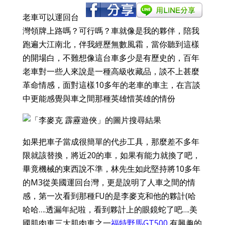
老車可以運回台
灣領牌上路嗎？可行嗎？車就像是我的夥伴，陪我
跑遍大江南北，伴我經歷無數風霜，當你聽到這樣
的開場白，不難想像這台車多少是有歷史的，百年
老車對一些人來說是一種高級收藏品，談不上甚麼
革命情感，面對這樣10多年的老車的車主，在言談
中更能感覺與車之間那種英雄惜英雄的情份
如果把車子當成很簡單的代步工具，那麼差不多年
限就該替換，將近20的車，如果有能力就換了吧，
畢竟機械的東西說不準，林先生如此堅持將10多年
的M3從美國運回台灣，更是說明了人車之間的情
感，第一次看到那種FU的是李麥克和他的夥計(哈
哈哈….透漏年紀啦，看到夥計上的眼鏡蛇了吧….美
國肌肉車三大肌肉車之一
福特野馬GT500
,
有興趣的