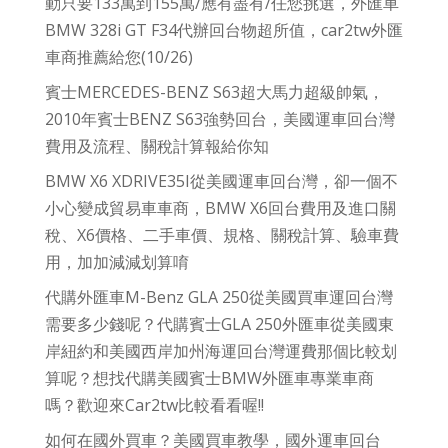
動只要133萬到155萬/應有盡有/任您挑選，外匯車
BMW 328i GT F34代辦回台物超所值，car2tw外匯
車商推薦給您(10/26)
賓士MERCEDES-BENZ S63超大馬力超級帥氣，
2010年賓士BENZ S63強勢回台，美國運車回台灣
費用及流程、關稅計算報給你知
BMW X6 XDRIVE35I從美國運車回台灣，卻一個不
小心變成貿易車車商，BMW X6回台費用及進口關
稅、X6價格、二手車價、規格、關稅計算、驗車費
用，加加減減划算唷
代購外匯車M-Benz GLA 250從美國買車運回台灣
需要多少錢呢？代購賓士GLA 250外匯車從美國東
岸紐約和美國西岸加州海運回台灣運費那個比較划
算呢？想找代購美國賓士BMW外匯車專業車商
嗎？歡迎來Car2tw比較看看喔!!
如何在國外買車？美國買車教學，國外運車回台