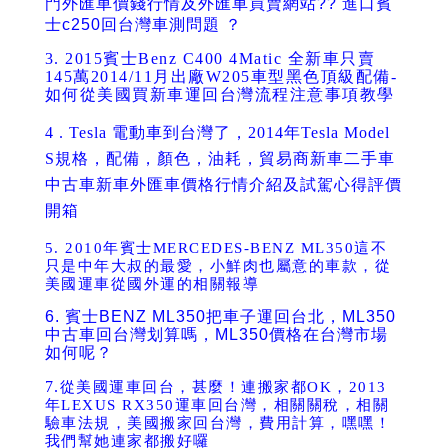
門外匯車價錢行情及外匯車買賣網站?? 進口賓
士c250回台灣車測問題
？
3.
2015賓士Benz C400 4Matic 全新車只賣
145萬2014/11月出廠W205車型黑色頂級配備-
如何從美國買新車運回台灣流程注意事項教學
4
.
Tesla 電動車到台灣了，2014年Tesla Model
S規格，配備，顏色，油耗，貿易商新車二手車
中古車新車外匯車價格行情介紹及試駕心得評價
開箱
5.
2010年賓士MERCEDES-BENZ ML350這不
只是中年大叔的最愛，小鮮肉也屬意的車款，從
美國運車從國外運的相關報導
6.
賓士BENZ ML350把車子運回台北，ML350
中古車回台灣划算嗎，ML350價格在台灣市場
如何呢？
7.
從美國運車回台，甚麼！連搬家都OK，2013
年LEXUS RX350運車回台灣，相關關稅，相關
驗車法規，美國搬家回台灣，費用計算，嘿嘿！
我們幫她連家都搬好囉