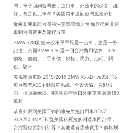
灣，車子回到台灣後，進口車、外匯車的保養，維
修，會是孤兒車嗎？美國買車運回台灣風險分析
從南非運車回台灣的注意事項懶人包,如何從南非運
車到台灣費用及流程分享！
BMW 328I對她來說不單單只是一台車，更是一份
記憶，美國BMW 328I運車回台灣費用估算、328i
價格、價錢、二手車價、規格、馬力、油耗、關
稅、驗車
美規團購車款 2015/2016 BMW X5 xDrive35i F15
每台都有ACC主動跟車系統、全景天窗、盲點偵
測、抬頭顯示器、!!!美國自辦進口外匯車團購價189
萬起
恭喜外派到美國工作的康先生把自用車BENZ
GLA250 4MATIC從美國科羅拉多州運車回台灣，
台灣關稅要如何計算？其他還有哪些費用？價格划