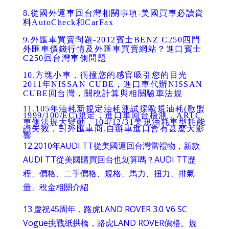
8.
從國外運車回台灣相關事項-美國買車必讀資
料AutoCheck和CarFax
9.
外匯車買賣問題-2012賓士BENZ C250四門
外匯車價錢行情及外匯車買賣網站？進口賓士
C250回台灣車側問題
10.
方塊小車，衝撞您的感官吸引您的目光
2011年NISSAN CUBE，進口車代辦NISSAN
CUBE回台灣，關稅計算與相關驗車法規
11.
105年油耗
新規定油耗測試採歐規油耗(歐盟
1999/100/EC)規定，進口車回台檢測，ARTC
車側法規大變動，104/12/31美規油耗車型耗能
證失效，對外匯車商.自辦車進口會有甚麼大影
響
12.
2010年AUDI TT從美國運回台灣當禮物，新款
AUDI TT從美國購買回台也划算嗎？AUDI TT歷
程、價格、二手價格、規格、馬力、扭力、排氣
量、稅金相關介紹
13.
慶祝45周年，路虎LAND ROVER 3.0 V6 SC
Vogue挑戰紙拱橋，路虎LAND ROVER價格、規