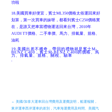
功啦
18.
美國買車好便宜，賓士ML350價格太俗運回來好
划算，第一次買車的妹呀，都看到賓士C250價格實
在，是誰又把車當禮物運送回來台灣，2010年
AUDI TT價格、二手車價、馬力、排氣量、規格、
油耗
19.
美國出差不稀奇，帶回的禮物就是賓士M-
BENZ C400，賓士M-BENZ C400的價格、馬
力、排氣量、規格、關稅、驗車
.
←
美國/加拿大運車回台灣費用及運費說明，船運報關，
東岸運車西岸運車的差別，汽車海運費用及時間、美國汽