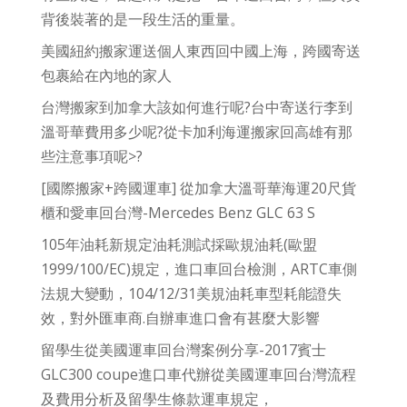
背後裝著的是一段生活的重量。
美國紐約搬家運送個人東西回中國上海，跨國寄送
包裹給在內地的家人
台灣搬家到加拿大該如何進行呢?台中寄送行李到
溫哥華費用多少呢?從卡加利海運搬家回高雄有那
些注意事項呢>?
[國際搬家+跨國運車] 從加拿大溫哥華海運20尺貨
櫃和愛車回台灣-Mercedes Benz GLC 63 S
105年油耗新規定油耗測試採歐規油耗(歐盟
1999/100/EC)規定，進口車回台檢測，ARTC車側
法規大變動，104/12/31美規油耗車型耗能證失
效，對外匯車商.自辦車進口會有甚麼大影響
留學生從美國運車回台灣案例分享-2017賓士
GLC300 coupe進口車代辦從美國運車回台灣流程
及費用分析及留學生條款運車規定，