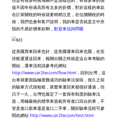
但是有很多時候海關不是這樣想的，有很多車的價
值不因年份過高而有太多的折價，對於這樣的車款
在計算關稅的時候就要稍稍注意，在估價關稅的時
候，我們也會和客戶說明，我的車是否就是文中所
指的不易折價車款咧，
歡迎來信詢問喔
從美國買車回來也好，從美國運車回來也罷，在安
排船運運送回來，報關出關之時就是這台車考驗的
開始，運車流程請參考此網站
http://www.car2tw.com/flow.html
，回到台灣，這
台車就要面臨極度難成功的驗車法規啦，很久之前
的驗車方式很粗糙，甚麼車運回來都很好通過，但
日子一久，台灣也擬定了一套很有制度的驗車法
規，用極嚴格的標準來規範所有進口回台的車，不
管是進口新車還是進口二手車，關於驗車流程可參
閱此網站
http://www.car2tw.com/test.html