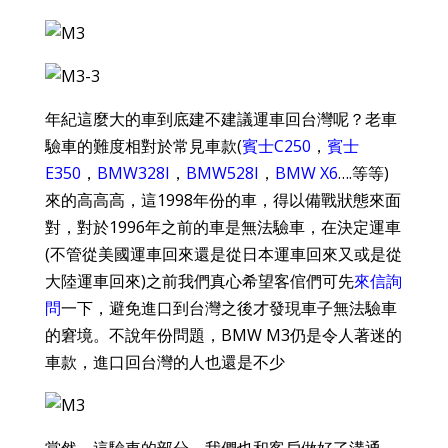
年紀這麼大的車到底建不建議運車回台灣呢？老車
驗車的難度相對於常見車款(
賓士C250
，
賓士
E350
，
BMW328I
，
BMW528I
，
BMW X6
….等等)
來的高高高，這1998年份的車，得以備戰狀態來面
對，對於1996年之前的車是無法驗車，在決定運車
(不管從美國運車回來還是從日本運車回來又或是從
大陸運車回來)之前我們真心希望客倌們可先
來信詢
問
一下，避免進口到台灣之後才發現車子無法驗車
的窘境。不說年份問題，BMW M3仍是令人著迷的
車款，進口回台灣的人也還是不少