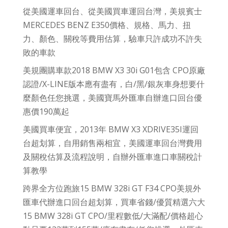
從美國運車回台、從美國買車運回台灣，美規賓士
MERCEDES BENZ E350價格、規格、馬力、扭
力、顏色、關稅等費用估算，驗車只許成功不許失
敗的車款
美規團購車款2018 BMW X3 30i G01包含 CPO原廠
認證/X-LINE版本應有盡有，白/黑/銀灰車身想要什
麼顏色任您挑選，美國寶馬外匯車自辦進口回台優
惠價190萬起
美國買車便宜，2013年 BMW X3 XDRIVE35I運回
台超划算，自用銷售兩相宜，美國運車回台灣費用
及關稅估算及流程說明，自辦外匯車進口車關稅計
算教學
跨界全方位跑旅15 BMW 328i GT F34 CPO美規外
匯車代辦進口回台超划算，買車省錢/優質精選六大
15 BMW 328i GT CPO/里程數低/大滿配/價格超心