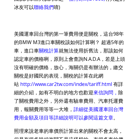
冰友可以
聯絡我們
唷
)
美國運車回台灣的第一筆費用便是關稅，這台98年
的BMW M3進口車關稅該如何計算咧？
超過5年的
車，進口車
關稅計算
就無法使用折舊法，那該如何
認定車的價格咧，原則上會查詢N.A.D.A，若是上頭
沒有明確的價格，放心，海關仍是有辦法的，繳交
關稅是好國民的表現，關稅的計算在此網
站
http://www.car2tw.com/index/tariff.html
有詳
細的介紹，如有不明白的地方也歡迎
來信詢問
，
除
了關稅費用之外，另外還有驗車費用、汽車托運費
用，報關費用等等一大堆，
詳細從美國運車回台灣
費用金額及項目等詳細說明可以參閱這篇文章
。
照理來說老車的車價所計算出來的關稅不會太高，