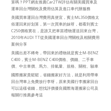
算嗎？PPT網友推薦Car2TW評估有關美國買車及
運車回台灣關稅及費用估算及進口車代辦服務
美國買車運回台灣費用真便宜，賓士ML350價格太
俗運回來好划算，第一次買車的妹呀，都看到賓士
C250價格實在，是誰又把車當禮物運送回來台灣，
2010年AUDI TT從美國運車回台灣關稅及相關費用
案例分享
美國出差不稀奇，帶回來的禮物就是賓士M-BENZ
C400，賓士M-BENZ C400價格、價錢、二手車
價、中古車價、馬力、排氣量、規格、關稅、驗車
國際搬家貴鬆鬆，省錢搬家好方法，就是利用帶車
回台灣車上免費放行李呀，原來美國行李搬家回台
可以這樣省錢，想找評價優良國際海運搬家公司及
報關行推薦參考這