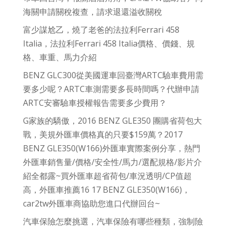
海關申請關稅複查，請求退還溢收關稅
富少謀尬乙，燒了老爸的法拉利Ferrari 458
Italia，法拉利Ferrari 458 Italia價格、價錢、規
格、車重、馬力介紹
BENZ GLC300從美國運車回臺灣ARTC驗車費用需
要多少呢？ARTC車測需要多長時間嗎？代辦申請
ARTC安審驗車授權報告需要多少費用？
G家族的驕傲，2016 BENZ GLE350 團購省荷包大
戰，美規外匯車價格真的只要$159萬？2017
BENZ GLE350(W166)外匯車實際案例分享，熱門
外匯車銷售量/價格/安全性/馬力/選配規格/影片介
紹全都露~買外匯車超省荷包/車況透明/CP值超
高，外匯車推薦16 17 BENZ GLE350(W166)，
car2tw外匯車商協助您進口代辦回台~
汽車保險怎麼挑選，汽車保險有哪些種類，強制險