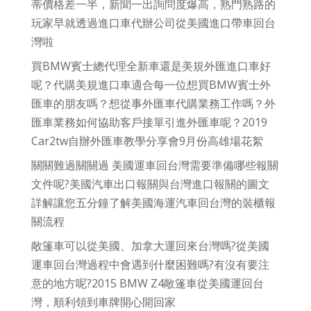
蒂價格差一半，新聞一出詢問度爆高，熟門熟路的
玩家早就透過進口車代辦公司從美國進口帶車回台
灣啦
買BMW賓士總代理全新車還是美規外匯進口車好
呢？代購美規進口車適合每一位想買BMW賓士外
匯車的朋友嗎？想從事外匯車代購業務工作嗎？外
匯車業務如何協助客戶接單引進外匯車呢？2019
Car2tw自辦外匯車教學分享會9月份高雄場花絮
關關難過關關過 美國運車回台灣需要準備哪些報關
文件呢?美國汽車出口報關與台灣進口報關的圖文
詳解讓您五分鐘了解美國海運汽車回台灣的裝櫃報
關流程
敞篷車可以從美國、加拿大運回來台灣嗎?從美國
運車回台灣過程中會遇到什麼困難嗎?有沒有要注
意的地方呢?2015 BMW Z4敞篷車從美國運回台
灣，順利領到車牌開心開回家