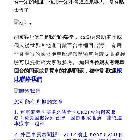
有一定的難度，但用一定不會通過來嚇人，是有點
太過了
能被客戶信任是我們的榮幸，
car2tw幫助車商或
個人從世界各地進口數百台車輛回台灣，
有著
非常豐富的國外拖車船運報關驗車領牌等實務經
驗可以提供給大家做參考。
如果各位網友有運車
歡迎
按
回台的問題或是買車的相關問題，都非常
此聯絡我們
您可能有興趣的文章
1.
運車流程？要多久時間？CR2TW的搬家服
務？從美國搬家到台灣，國際搬家推薦，讓您運
車搬家一起來
2.
外匯車買賣問題 – 2012 賓士 benz C250 四