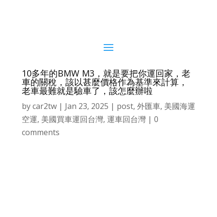
10多年的BMW M3，就是要把你運回家，老
車的關稅，該以甚麼價格作為基準來計算，
老車最難就是驗車了，該怎麼辦啦
by
car2tw
|
Jan 23, 2025
|
post
,
外匯車
,
美國海運
空運
,
美國買車運回台灣
,
運車回台灣
|
0
comments