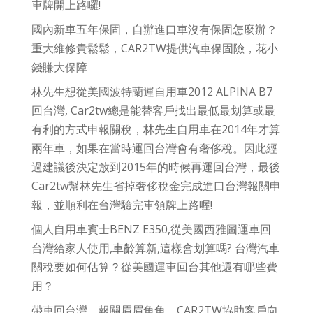
車牌開上路囉!
國內新車五年保固，自辦進口車沒有保固怎麼辦？
重大維修貴鬆鬆，CAR2TW提供汽車保固險，花小
錢賺大保障
林先生想從美國波特蘭運自用車2012 ALPINA B7
回台灣, Car2tw總是能替客戶找出最低最划算或最
有利的方式申報關稅，林先生自用車在2014年才算
兩年車，如果在當時運回台灣會有奢侈稅。因此經
過建議後決定放到2015年的時候再運回台灣，最後
Car2tw幫林先生省掉奢侈稅金完成進口台灣報關申
報，並順利在台灣驗完車領牌上路喔!
個人自用車賓士BENZ E350,從美國西雅圖運車回
台灣給家人使用,車齡算新,這樣會划算嗎? 台灣汽車
關稅要如何估算？從美國運車回台其他還有哪些費
用？
帶車回台灣，報關眉眉角角，CAR2TW協助客戶向