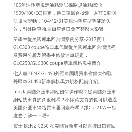
105年油耗新規定油耗測試採歐規油耗(歐盟
1999/100/EC)規定，進口車回台檢測，ARTC車側
法規大變動，104/12/31美規油耗車型耗能證失
效，對外匯車商.自辦車進口會有甚麼大影響
留學生從美國運車回台灣案例分享-2017賓士
GLC300 coupe進口車代辦從美國運車回台灣流程
及費用分析及留學生條款運車規定，
GLC250/GLC300 coupe新車價格規格簡介
七人座BENZ GL450外匯車團購買車省錢大作戰，
外匯車GL450新車價格馬力規格配備介紹。
mbzla美國外匯車網站如何操作呢？從美國外匯車
網站找車真的會很難嗎？不懂英文真的也可以透過
美國外匯車網站買車運回臺灣嗎？跟Car2TW一起
進去了解一下吧~
賓士 BENZ C250 在美國買新車可以直接出口運回