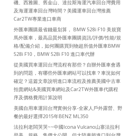
磯、西雅圖、舊金山、達拉斯海運汽車回台灣費用
及海運運車回台灣時間？美國運車回台灣推薦
Car2TW專業進口車商
外匯車團購最省錢最划算， BMW 528i F10 美規寶
馬外匯車，最高品質外匯車團購資訊/評價/性能/規
格/配備介紹，如何團購買到物超所值外匯車BMW
528i F10，BMW 528i F10 進口車代辦
從美國買車運回台灣流程有那些？自辦外匯車會遇
到的問題，有哪些外匯車網站可以找車？車況如何
確定？這篇文章說明進口車流程及推薦美國中古車
拍賣網站&美國買車網站及Car2TW外匯車代購程
序及價格費用計算說明
美國自用車運回台灣實例分享-全家人戶外露營、野
餐的最好選擇2015年BENZ ML350
法拉利老闆哭哭~~中國Icona Vulcano山寨法拉利
登美，規格、售價大公開，但大陸車能進口到台灣