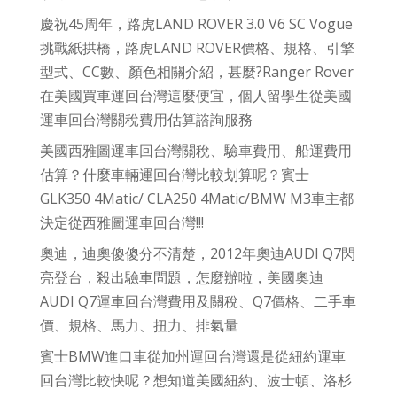
慶祝45周年，路虎LAND ROVER 3.0 V6 SC Vogue
挑戰紙拱橋，路虎LAND ROVER價格、規格、引擎
型式、CC數、顏色相關介紹，甚麼?Ranger Rover
在美國買車運回台灣這麼便宜，個人留學生從美國
運車回台灣關稅費用估算諮詢服務
美國西雅圖運車回台灣關稅、驗車費用、船運費用
估算？什麼車輛運回台灣比較划算呢？賓士
GLK350 4Matic/ CLA250 4Matic/BMW M3車主都
決定從西雅圖運車回台灣!!!
奧迪，迪奧傻傻分不清楚，2012年奧迪AUDI Q7閃
亮登台，殺出驗車問題，怎麼辦啦，美國奧迪
AUDI Q7運車回台灣費用及關稅、Q7價格、二手車
價、規格、馬力、扭力、排氣量
賓士BMW進口車從加州運回台灣還是從紐約運車
回台灣比較快呢？想知道美國紐約、波士頓、洛杉