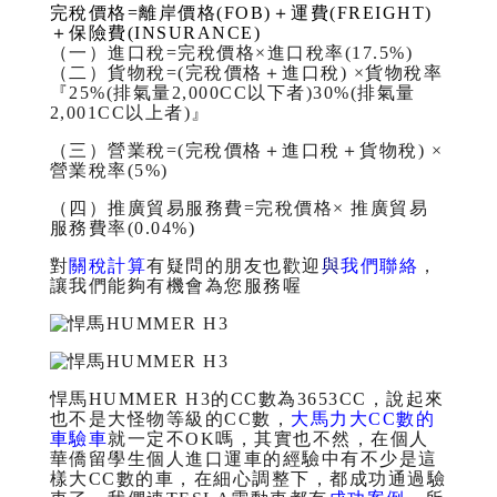
完稅價格=離岸價格(FOB)＋運費(FREIGHT)
＋保險費(INSURANCE)
（一）進口稅=完稅價格×進口稅率(17.5%)
（二）貨物稅=(完稅價格＋進口稅) ×貨物稅率
『
25%(排氣量2,000CC以下者)
30%(排氣量
2,001CC以上者)』
（三）營業稅=(完稅價格＋進口稅＋貨物稅) ×
營業稅率(5%)
（四）推廣貿易服務費=完稅價格×
推廣貿易
服務費率(0.04%)
對
關稅計算
有疑問的朋友也歡迎
與
我們聯絡
，
讓我們能夠有機會為您服務喔
悍馬HUMMER H3的CC數為3653CC，說起來
也不是大怪物等級的CC數，
大馬力大CC數的
車驗車
就一定不OK嗎，其實也不然，在個人
華僑留學生個人進口運車的經驗中有不少是這
樣大CC數的車，在細心調整下，都成功通過驗