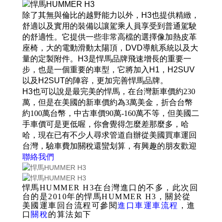
除了其無與倫比的越野能力以外，H3也提供精緻，
舒適以及實用的裝備以讓駕乘人員享受到普通駕駛
的舒適性。它提供一些非常高檔的選擇像加熱皮革
座椅，大的電動滑動太陽頂，DVD導航系統以及大
量的定製附件。H3是悍馬品牌飛速增長的重要一
步，也是一個重要的車型，它將加入H1，H2SUV
以及H2SUT的陣容，更加完善悍馬品牌。
H3也
可以說是最完美的悍馬，在台灣新車價約230
萬，但是在美國的新車價約為3萬美金，折合台幣
約100萬台幣，中古車價90萬-160萬不等，但美國二
手車價可是更低喔，你會覺得怎麼差那麼多，哈
哈，現在已有不少人尋求管道自辦從美國買車運回
台灣，驗車費加關稅還蠻划算，有興趣的朋友歡迎
聯絡我們
悍馬HUMMER H3在台灣進口的不多，此次回
台的是2010年的
悍馬HUMMER H3，
關於從
美國運車回台流程可參閱
進口車運車流程
，
進
口
關稅
的算法如下