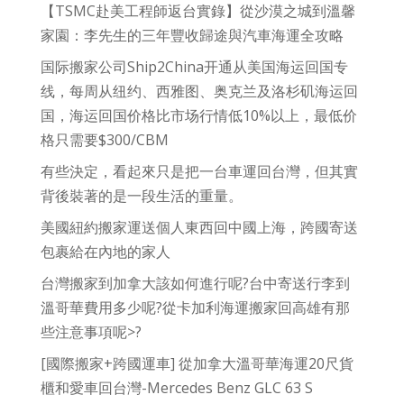
【TSMC赴美工程師返台實錄】從沙漠之城到溫馨
家園：李先生的三年豐收歸途與汽車海運全攻略
国际搬家公司Ship2China开通从美国海运回国专
线，每周从纽约、西雅图、奥克兰及洛杉矶海运回
国，海运回国价格比市场行情低10%以上，最低价
格只需要$300/CBM
有些決定，看起來只是把一台車運回台灣，但其實
背後裝著的是一段生活的重量。
美國紐約搬家運送個人東西回中國上海，跨國寄送
包裹給在內地的家人
台灣搬家到加拿大該如何進行呢?台中寄送行李到
溫哥華費用多少呢?從卡加利海運搬家回高雄有那
些注意事項呢>?
[國際搬家+跨國運車] 從加拿大溫哥華海運20尺貨
櫃和愛車回台灣-Mercedes Benz GLC 63 S