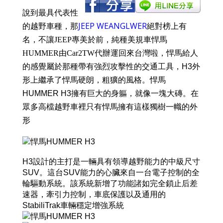
說到最具代表性
JEEP WEANGLWER
的越野車種，那
絕對榜上有
名，不讓JEEP專美於前，純種美規車悍馬
HUMMER由Car2TW代辦運回來台灣啦，
悍馬給人
的感覺屬於那種帶有強烈攻擊性的交通工具，
H3外
形上繼承了悍馬硬朗，粗獷的風格。悍馬
HUMMER H3擁有巨大的身軀，就像一塊大磚。在
眾多高檔越野車裡只有悍馬擁有這樣獨樹一幟的外
形
H3設計的主打是一輛具有領導越野能力的中級尺寸
SUV。這台SUV能力的心臟來自一台電子控制的全
輪驅動系統。該系統新增了功能諸如完全鎖止后差
速器，牽引力控制，車底保護以及通用的
StabiliTrak車輛穩定增強系統