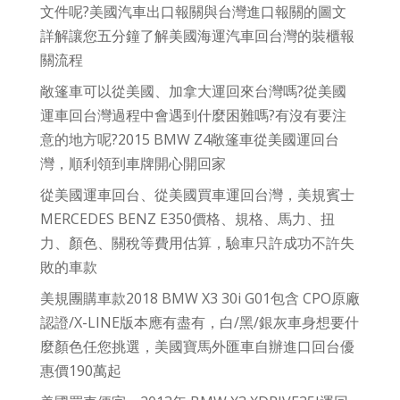
文件呢?美國汽車出口報關與台灣進口報關的圖文
詳解讓您五分鐘了解美國海運汽車回台灣的裝櫃報
關流程
敞篷車可以從美國、加拿大運回來台灣嗎?從美國
運車回台灣過程中會遇到什麼困難嗎?有沒有要注
意的地方呢?2015 BMW Z4敞篷車從美國運回台
灣，順利領到車牌開心開回家
從美國運車回台、從美國買車運回台灣，美規賓士
MERCEDES BENZ E350價格、規格、馬力、扭
力、顏色、關稅等費用估算，驗車只許成功不許失
敗的車款
美規團購車款2018 BMW X3 30i G01包含 CPO原廠
認證/X-LINE版本應有盡有，白/黑/銀灰車身想要什
麼顏色任您挑選，美國寶馬外匯車自辦進口回台優
惠價190萬起