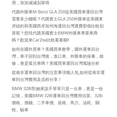
用，加加減減划算唷
代購外匯車M-Benz GLA 250從美國買車運回台灣
需要多少錢呢？代購賓士GLA 250外匯車從美國東
岸紐約和美國西岸加州海運回台灣運費那個比較划
算呢？想找代購美國賓士BMW外匯車專業車商
嗎？歡迎來Car2tw比較看看喔!!
如何在國外買車？美國買車教學，國外運車回台
灣，車子回到台灣後，進口車、外匯車的保養，維
修，會是孤兒車嗎？美國買車運回台灣風險分析
從南非運車回台灣的注意事項懶人包,如何從南非運
車到台灣費用及流程分享！
BMW 328I對她來說不單單只是一台車，更是一份
記憶，美國BMW 328I運車回台灣費用估算、328i
價格、價錢、二手車價、規格、馬力、油耗、關
稅、驗車