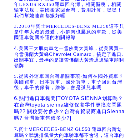
年LEXUS RX350運車回台灣，相關關稅，相關
驗車法規，美國搬家回台灣，費用計算，嘿嘿！
我們幫她連家都搬好囉
3.
2010年賓士MERCEDES-BENZ ML350這不只
是中年大叔的最愛，小鮮肉也屬意的車款，從美
國運車從國外運的相關報導
4.
美國三大肌肉車之一雪佛蘭大黃蜂，從美國買一
台雪佛蘭大黃蜂Chevrolet Camaro，搞定了進口.
出關事宜，最棒的是讓雪佛蘭大黃蜂通過驗車順利
領牌
5.
從國外運車回台灣相關事項-如何在國外買車？
美國買車、日本買車、國外買車，車子回到台灣
後，車子的保養，維修，會是孤兒車嗎
6.
熱門進口車提問[TOYOTA SIENNA划算嗎？
在台灣toyota sienna維修保養零件更換沒問題
嗎?? 關稅要付多少？台灣有貿易商進口Sienna
嗎? 台灣新車售價多少?]
7.
賓士MERCEDES-BENZ GL550 運車回台灣划
算嗎？聽說排氣量大的車驗車都不會過，這台車的