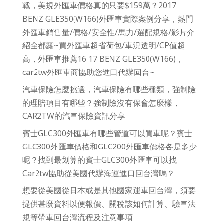
戰，美規外匯車價格真的只要$159萬？2017
BENZ GLE350(W166)外匯車實際案例分享，熱門
外匯車銷售量/價格/安全性/馬力/選配規格/影片介
紹全都露~買外匯車超省荷包/車況透明/CP值超
高，外匯車推薦16 17 BENZ GLE350(W166)，
car2tw外匯車商協助您進口代辦回台~
汽車保險怎麼挑選，汽車保險有哪些種類，強制險
的理賠項目有哪些？強制險沒有保會怎麼樣，
CAR2TW的汽車保險資訊分享
賓士GLC300外匯車有哪些管道可以買車呢？賓士
GLC300外匯車價格和GLC200外匯車價格各是多少
呢？找到最划算的賓士GLC300外匯車可以找
Car2tw協助從美國代辦海運進口回台灣嗎？
想要從美國從日本或是其他國家運車回台灣，須要
提供甚麼資料以便報價、關稅該如何計算、驗車法
規等帶車回台灣流程及注意事項