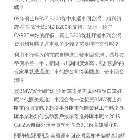
嗎？
09年賓士BENZ B200從中東運車回台灣，順利領
牌-謝謝賓士BENZ B200的支持、認同，給了
CAR2TW好的評價，賓士B200從杜拜運車到台灣
費用划算嗎？運車要多少錢？需要哪些文件呢？
利用平行輸入的方式自辦進口帶車回台灣，瑪莎拉
蒂價格差一半，新聞一出詢問度爆高，熟門熟路的
玩家早就透過進口車代辦公司從美國進口帶車回台
灣啦
買BMW賓士總代理全新車還是美規外匯進口車好
呢？代購美規進口車適合每一位想買BMW賓士外
匯車的朋友嗎？想從事外匯車代購業務工作嗎？外
匯車業務如何協助客戶接單引進外匯車呢？2019
Car2tw自辦外匯車教學分享會9月份高雄場花絮
關關難過關關過 美國運車回台灣需要準備哪些報關