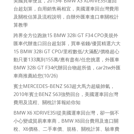
美國買車便宜，2013年 BMW X3 XDRIVE35I運回
台超划算，自用銷售兩相宜，美國運車回台灣費用
及關稅估算及流程說明，自辦外匯車進口車關稅計
算教學
跨界全方位跑旅15 BMW 328i GT F34 CPO美規外
匯車代辦進口回台超划算，買車省錢/優質精選六大
15 BMW 328i GT CPO/里程數低/大滿配/價格超心
動只要133萬到155萬/應有盡有/任您挑選，外匯車
BMW 328i GT F34代辦回台物超所值，car2tw外匯
車商推薦給您(10/26)
賓士MERCEDES-BENZ S63超大馬力超級帥氣，
2010年賓士BENZ S63強勢回台，美國運車回台灣
費用及流程、關稅計算報給你知
BMW X6 XDRIVE35I從美國運車回台灣，卻一個不
小心變成貿易車車商，BMW X6回台費用及進口關
稅、X6價格、二手車價、規格、關稅計算、驗車費