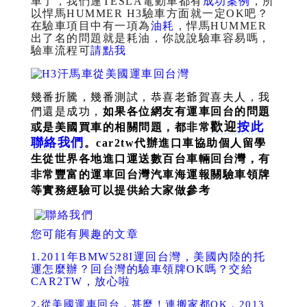
車了，我們連TESLA電動車都有
成功案例
，所
以
悍馬HUMMER H3
驗車方面就一定OK吧？
在驗車項目中有一項為
油耗
，悍馬HUMMER
出了名的問題就是耗油，你說說驗車容易嗎，
驗車流程可
請點我
幾番折騰，幾番測試，恭喜老爺賀喜夫人，我
們還是成功，
如果各位網友有運車回台的問題
歡迎
按此
或是美國買車的相關問題，都非常
聯絡我們
。
car2tw代辦進口車協助個人留學
生從世界各地進口運送數百台車輛回台灣，
有
非常豐富的運車回台灣汽車海運報關驗車領牌
等實務經驗可以提供給大家做參考
您可能有興趣的文章
1.
2011年BMW528I運回台灣，美國內陸的托
運怎麼辦？回台灣的驗車領牌OK嗎？交給
CAR2TW，放心啦
2.
從美國運車回台，甚麼！連搬家都OK，2013