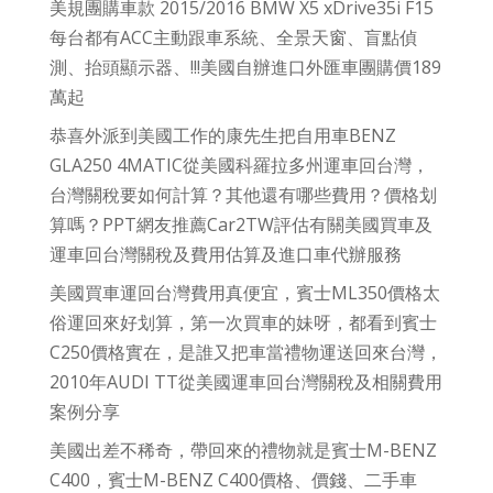
美規團購車款 2015/2016 BMW X5 xDrive35i F15
每台都有ACC主動跟車系統、全景天窗、盲點偵
測、抬頭顯示器、!!!美國自辦進口外匯車團購價189
萬起
恭喜外派到美國工作的康先生把自用車BENZ
GLA250 4MATIC從美國科羅拉多州運車回台灣，
台灣關稅要如何計算？其他還有哪些費用？價格划
算嗎？PPT網友推薦Car2TW評估有關美國買車及
運車回台灣關稅及費用估算及進口車代辦服務
美國買車運回台灣費用真便宜，賓士ML350價格太
俗運回來好划算，第一次買車的妹呀，都看到賓士
C250價格實在，是誰又把車當禮物運送回來台灣，
2010年AUDI TT從美國運車回台灣關稅及相關費用
案例分享
美國出差不稀奇，帶回來的禮物就是賓士M-BENZ
C400，賓士M-BENZ C400價格、價錢、二手車