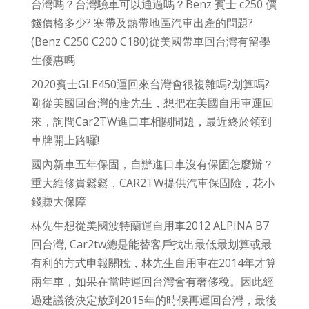
台灣嗎？台灣驗車可以通過嗎？Benz 賓士 c250 價
錢價格多少? 寒帶及熱帶地區汽車出產的問題?
(Benz C250 C200 C180)從美國帶車回台灣有留學
生優惠嗎
2020賓士GLE450運回來台灣會很複雜嗎?划算嗎?
剛從美國回台灣的唐先生，想把在美國自用車運回
來，詢問Car2TW進口車相關問題，最近終於領到
車牌開上路囉!
國內新車五年保固，自辦進口車沒有保固怎麼辦？
重大維修貴鬆鬆，CAR2TW提供汽車保固險，花小
錢賺大保障
林先生想從美國波特蘭運自用車2012 ALPINA B7
回台灣, Car2tw總是能替客戶找出最低最划算或最
有利的方式申報關稅，林先生自用車在2014年才算
兩年車，如果在當時運回台灣會有奢侈稅。因此經
過建議後決定放到2015年的時候再運回台灣，最後