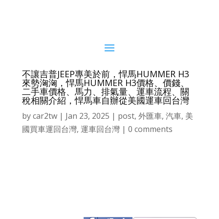
不讓吉普JEEP專美於前，悍馬HUMMER H3
來勢洶洶，悍馬HUMMER H3價格、價錢、
二手車價格、馬力、排氣量、運車流程、關
稅相關介紹，悍馬車自辦從美國運車回台灣
by
car2tw
|
Jan 23, 2025
|
post
,
外匯車
,
汽車
,
美
國買車運回台灣
,
運車回台灣
|
0 comments