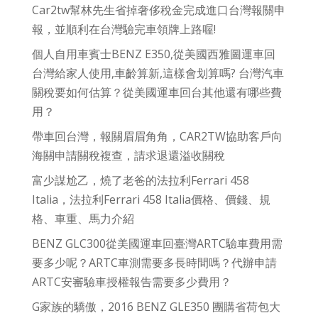
Car2tw幫林先生省掉奢侈稅金完成進口台灣報關申
報，並順利在台灣驗完車領牌上路喔!
個人自用車賓士BENZ E350,從美國西雅圖運車回
台灣給家人使用,車齡算新,這樣會划算嗎? 台灣汽車
關稅要如何估算？從美國運車回台其他還有哪些費
用？
帶車回台灣，報關眉眉角角，CAR2TW協助客戶向
海關申請關稅複查，請求退還溢收關稅
富少謀尬乙，燒了老爸的法拉利Ferrari 458
Italia，法拉利Ferrari 458 Italia價格、價錢、規
格、車重、馬力介紹
BENZ GLC300從美國運車回臺灣ARTC驗車費用需
要多少呢？ARTC車測需要多長時間嗎？代辦申請
ARTC安審驗車授權報告需要多少費用？
G家族的驕傲，2016 BENZ GLE350 團購省荷包大