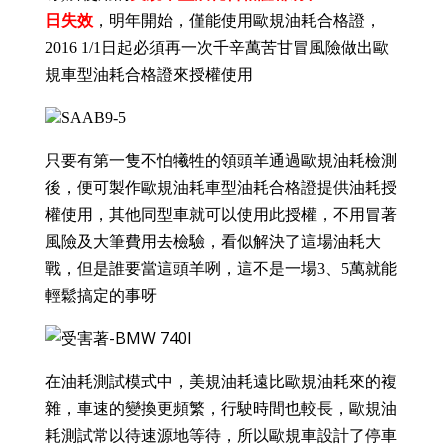
日失效
，
明年開始，僅能使用歐規油耗合格證，
2016 1/1日起必須再一次千辛萬苦甘冒風險做出歐
規車型
油耗合格證來授權使用
只要有第一隻不怕犧牲的領頭羊通過歐規油耗檢測
後，便可製作歐規油耗車型油耗合格證提供油耗授
權使用，其他同型車就可以使用此授權，不用冒著
風險及大筆費用去檢驗，看似解決了這場油耗大
戰，但是誰要當這頭羊咧，這不
是一場3、5萬就能
輕鬆搞定的事呀
在油耗測試模式中，美規油耗遠比歐規油耗來的複
雜，車速的變換更頻繁，行駛時間也較長，歐規油
耗測試常以待速源地等待，所以歐規車設計了停車