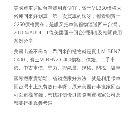
美國買車運回台灣費用真便宜，賓士ML350價格太
俗運回來好划算，第一次買車的妹呀，都看到賓士
C250價格實在，是誰又把車當禮物運送回來台灣，
2010年AUDI TT從美國運車回台灣關稅及相關費用
案例分享
美國出差不稀奇，帶回來的禮物就是賓士M-BENZ
C400，賓士M-BENZ C400價格、價錢、二手車
價、中古車價、馬力、排氣量、規格、關稅、驗車
國際搬家貴鬆鬆，省錢搬家好方法，就是利用帶車
回台灣車上免費放行李呀，原來美國行李搬家回台
可以這樣省錢，想找評價優良國際海運搬家公司及
報關行推薦參考這