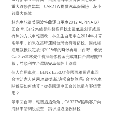
重大維修貴鬆鬆，CAR2TW提供汽車保固險，花小
錢賺大保障
林先生想從美國波特蘭運自用車2012 ALPINA B7
回台灣, Car2tw總是能替客戶找出最低最划算或最
有利的方式申報關稅，林先生自用車在2014年才算
兩年車，如果在當時運回台灣會有奢侈稅。因此經
過建議後決定放到2015年的時候再運回台灣，最後
Car2tw幫林先生省掉奢侈稅金完成進口台灣報關申
報，並順利在台灣驗完車領牌上路喔!
個人自用車賓士BENZ E350,從美國西雅圖運車回
台灣給家人使用,車齡算新,這樣會划算嗎? 台灣汽車
關稅要如何估算？從美國運車回台其他還有哪些費
用？
帶車回台灣，報關眉眉角角，CAR2TW協助客戶向
海關申請關稅複查，請求退還溢收關稅