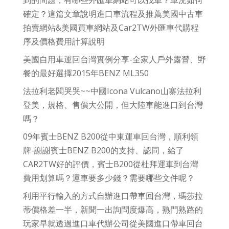
到的問題，有哪些外匯車網站可以找車？車況如何
確定？這篇文章說明進口車流程及推薦美國中古車
拍賣網站&美國買車網站及Car2TW外匯車代購程
序及價格費用計算說明
美國自用車運回台灣實例分享-全家人戶外露營、野
餐的最好選擇2015年BENZ ML350
法拉利老闆哭哭~~中國Icona Vulcano山寨法拉利
登美，規格、售價大公開，但大陸車能進口到台灣
嗎？
09年賓士BENZ B200從中東運車回台灣，順利領
牌-謝謝賓士BENZ B200的支持、認同，給了
CAR2TW好的評價，賓士B200從杜拜運車到台灣
費用划算嗎？運車要多少錢？需要哪些文件呢？
利用平行輸入的方式自辦進口帶車回台灣，瑪莎拉
蒂價格差一半，新聞一出詢問度爆高，熟門熟路的
玩家早就透過進口車代辦公司從美國進口帶車回台