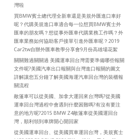
灣啦
買BMW賓士總代理全新車還是美規外匯進口車好
呢？代購美規進口車適合每一位想買BMW賓士外
匯車的朋友嗎？想從事外匯車代購業務工作嗎？外
匯車業務如何協助客戶接單引進外匯車呢？2019
Car2tw自辦外匯車教學分享會9月份高雄場花絮
關關難過關關過 美國運車回台灣需要準備哪些報關
文件呢?美國汽車出口報關與台灣進口報關的圖文
詳解讓您五分鐘了解美國海運汽車回台灣的裝櫃報
關流程
敞篷車可以從美國、加拿大運回來台灣嗎?從美國
運車回台灣過程中會遇到什麼困難嗎?有沒有要注
意的地方呢?2015 BMW Z4敞篷車從美國運回台
灣，順利領到車牌開心開回家
從美國運車回台、從美國買車運回台灣，美規賓士