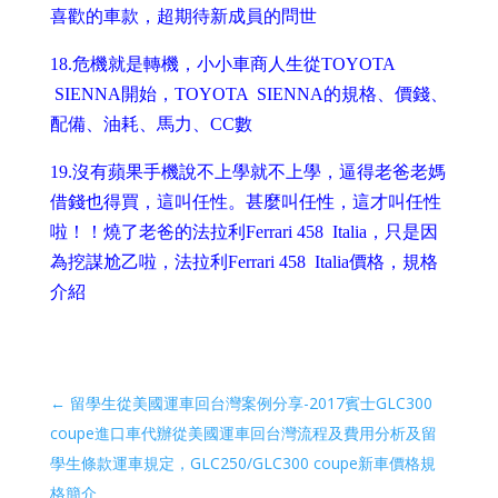
喜歡的車款，超期待新成員的問世
18.危
機就是轉機，小小車商人生從TOYOTA
SIENNA開始，TOYOTA SIENNA的規格、價錢、
配備、油耗、馬力、CC數
19.
沒有蘋果手機說不上學就不上學，逼得老爸老媽
借錢也得買，這叫任性。甚麼叫任性，這才叫任性
啦！！燒了老爸的法拉利Ferrari 458 Italia，只是因
為挖謀尬乙啦，法拉利Ferrari 458 Italia價格，規格
介紹
←
留學生從美國運車回台灣案例分享-2017賓士GLC300
coupe進口車代辦從美國運車回台灣流程及費用分析及留
學生條款運車規定，GLC250/GLC300 coupe新車價格規
格簡介