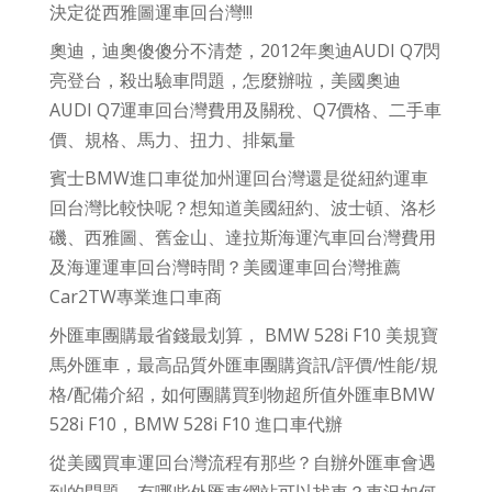
決定從西雅圖運車回台灣!!!
奧迪，迪奧傻傻分不清楚，2012年奧迪AUDI Q7閃
亮登台，殺出驗車問題，怎麼辦啦，美國奧迪
AUDI Q7運車回台灣費用及關稅、Q7價格、二手車
價、規格、馬力、扭力、排氣量
賓士BMW進口車從加州運回台灣還是從紐約運車
回台灣比較快呢？想知道美國紐約、波士頓、洛杉
磯、西雅圖、舊金山、達拉斯海運汽車回台灣費用
及海運運車回台灣時間？美國運車回台灣推薦
Car2TW專業進口車商
外匯車團購最省錢最划算， BMW 528i F10 美規寶
馬外匯車，最高品質外匯車團購資訊/評價/性能/規
格/配備介紹，如何團購買到物超所值外匯車BMW
528i F10，BMW 528i F10 進口車代辦
從美國買車運回台灣流程有那些？自辦外匯車會遇