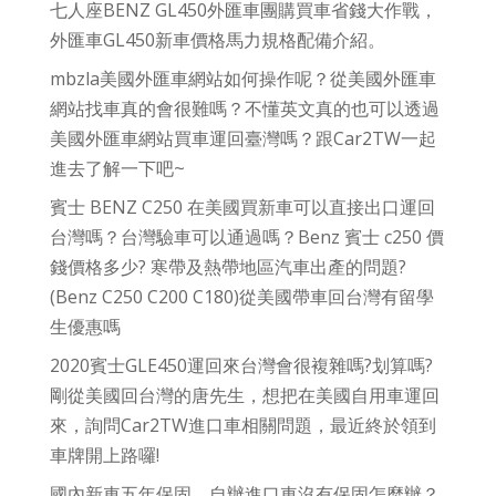
七人座BENZ GL450外匯車團購買車省錢大作戰，
外匯車GL450新車價格馬力規格配備介紹。
mbzla美國外匯車網站如何操作呢？從美國外匯車
網站找車真的會很難嗎？不懂英文真的也可以透過
美國外匯車網站買車運回臺灣嗎？跟Car2TW一起
進去了解一下吧~
賓士 BENZ C250 在美國買新車可以直接出口運回
台灣嗎？台灣驗車可以通過嗎？Benz 賓士 c250 價
錢價格多少? 寒帶及熱帶地區汽車出產的問題?
(Benz C250 C200 C180)從美國帶車回台灣有留學
生優惠嗎
2020賓士GLE450運回來台灣會很複雜嗎?划算嗎?
剛從美國回台灣的唐先生，想把在美國自用車運回
來，詢問Car2TW進口車相關問題，最近終於領到
車牌開上路囉!
國內新車五年保固，自辦進口車沒有保固怎麼辦？