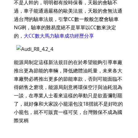
不是人幹的，明明都有按時保養，天殺的會驗不
過，車子能通過嚴格的歐美法規，天殺的會無法通
過台灣的驗車法規，引擎CC數一般般怎麼會驗車
NG咧，驗車的難易度絕不是單單以CC數來決定
的，
大CC數大馬力驗車成功經歷分享
能源局制定這樣新法規目的在於希望能夠引導車廠
推出更為節能的車輛，降低總體油耗量，未來各大
車廠勢必將推出更多的節能車款，否則可能面臨不
得銷售之窘境，能源局刻意將環保空汙與油耗混為
一談，在專業人士看來這樣的舉動只是欲蓋彌彰罷
了，
就好像和大家說小籠湯包沒18摺就不是好吃的
小籠包，就不可販賣一樣可笑，
台灣難保不成為國
際笑柄