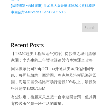
[國際搬家+跨國運車] 從加拿大溫哥華海運20尺貨櫃和愛
車回台灣-Mercedes Benz GLC 63 S
→
Search
Recent Posts
【TSMC赴美工程師返台實錄】從沙漠之城到溫馨
家園：李先生的三年豐收歸途與汽車海運全攻略
国际搬家公司Ship2China开通从美国海运回国专
线，每周从纽约、西雅图、奥克兰及洛杉矶海运回
国，海运回国价格比市场行情低10%以上，最低价
格只需要$300/CBM
有些決定，看起來只是把一台車運回台灣，但其實
背後裝著的是一段生活的重量。