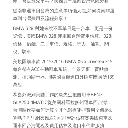
修，會是孤兒車嗎？美國買車運回台灣風險分析
從南非運車回台灣的注意事項懶人包,如何從南非運
車到台灣費用及流程分享！
BMW 328I對她來說不單單只是一台車，更是一份
記憶，美國BMW 328I運車回台灣費用估算、328i
價格、價錢、二手車價、規格、馬力、油耗、關
稅、驗車
美規團購車款 2015/2016 BMW X5 xDrive35i F15
每台都有ACC主動跟車系統、全景天窗、盲點偵
測、抬頭顯示器、!!!美國自辦進口外匯車團購價189
萬起
恭喜外派到美國工作的康先生把自用車BENZ
GLA250 4MATIC從美國科羅拉多州運車回台灣，
台灣關稅要如何計算？其他還有哪些費用？價格划
算嗎？PPT網友推薦Car2TW評估有關美國買車及
運車回台灣關稅及費用估算及進口車代辦服務