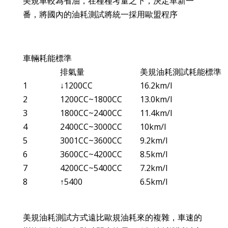
美規車較為省油，
在種種考量之下，決定革新一
番，將國內的油耗測試將統一採用歐盟程序
車輛耗能標準
排氣量
美規油耗測試耗能標準
1
↓
1200CC
16.2km/l
2
1200CC~1800CC
13.0km/l
3
1800CC~2400CC
11.4km/l
4
2400CC~3000CC
10km/l
5
3001CC~3600CC
9.2km/l
6
3600CC~4200CC
8.5km/l
7
4200CC~5400CC
7.2km/l
8
↑5400
6.5km/l
美規油耗測試方式遠比歐規油耗來的複雜，車速的