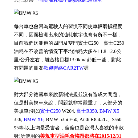
每台車也會因為駕駛
人的習慣不同使車輛磨損程度
不同，因而檢測出來的油耗數字也會有所不一樣，
目前我們送測過的四門及雙門賓士C250，賓士C250
油耗在不改善的情況下平均油耗大多在11.8-12.6公
里/公升左右，離合格目標13.0km/l都低一些，
對此
有問題的朋友
歡迎聯絡CAR2TW
喔
對大部分德國車來說新制法規並沒有造成大問題，
但是對美規車來說，問題就非常嚴重了，大部分的
美規車(例如
賓士C250
W204,
賓士R350
,
BMW X5
3.0i,
BMW X6
, BMW 535i E60, Audi R8 4.2L、
Saab
95
等-以上均是受害者，偏偏也是台灣人喜歡的車款
呀)所使用的
美規
車型油耗合格證都將在2015/12/31