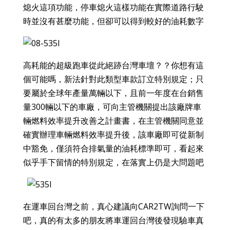
熄火這項功能，停車熄火這樣功能在實際道路行駛
時並沒有甚麼功能，但卻可以得到
較好的油耗數字
高耗能的超級跑車從此絕跡台灣車壇？？你想有這
個可能嗎，新法針對此類型車款訂立特別規定；只
要屬於全球年產量萬輛以下，且前一年度在台銷售
量300輛以下的車廠，可向主管機關提出該廠牌車
輛燃料效率提升改善之計畫書，在主管機關同意並
確實辦理車輛燃料效率提升後，該車廠即可從新制
中豁免，僅須符合排氣量的油耗標準即可，看起來
似乎手下留情的特別規定，在落實上仍是大問題吧
在運車回台灣之前，真心建議向CAR2TW詢問一下
吧，真的有太多的朋友將車運回台灣後發現驗車真