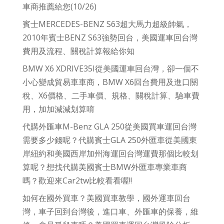
車商推薦給您(10/26)
賓士MERCEDES-BENZ S63超大馬力超級帥氣，
2010年賓士BENZ S63強勢回台，美國運車回台灣
費用及流程、關稅計算報給你知
BMW X6 XDRIVE35I從美國運車回台灣，卻一個不
小心變成貿易車車商，BMW X6回台費用及進口關
稅、X6價格、二手車價、規格、關稅計算、驗車費
用，加加減減划算唷
代購外匯車M-Benz GLA 250從美國買車運回台灣
需要多少錢呢？代購賓士GLA 250外匯車從美國東
岸紐約和美國西岸加州海運回台灣運費那個比較划
算呢？想找代購美國賓士BMW外匯車專業車商
嗎？歡迎來Car2tw比較看看喔!!
如何在國外買車？美國買車教學，國外運車回台
灣，車子回到台灣後，進口車、外匯車的保養，維