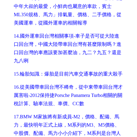
中年大叔的最愛，小鮮肉也屬意的車款，賓士
ML350規格、馬力」排氣量、價格、二手價格，從
美國運車，從國外運車的相關報導
14.
國外運車回台灣相關事項-車子是否可從大陸進
口回台灣，中國大陸帶車回台灣有甚麼限制嗎？進
口回台灣的車應該要加甚麼油，九二？九五？還是
九八咧
15.
輪胎知識：爆胎是目前汽車交通事故的重大殺手
16.
從美國帶車回台灣不稀奇，從中東帶車回台灣才
厲害啦-2012保持捷Porsche Panamera Turbo相關的關
稅計算、驗車法規、車價、CC數
17.
BMW M家族將有新成員-M2，價格、配備、馬
力，最快明年正式上線，M系列的M3、M5價格、
中股價、配備、馬力小小介紹下，M系列是台灣人