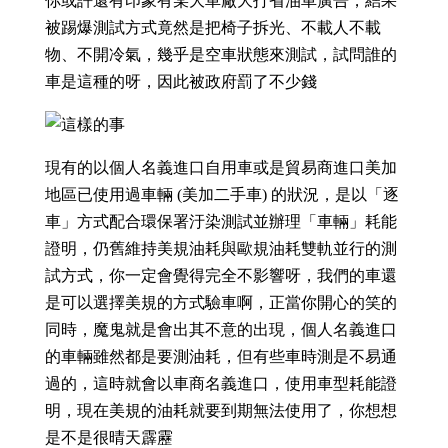
你或許還有印象有某大車廠大打省油車廣告，結果
被踢爆測試方式竟然是把椅子拆光、不載人不載
物、不開冷氣，幾乎是空車狀態來測試，試問誰的
車是這種的呀，因此被政府罰了不少錢
現有的以個人名義進口自用車或是貿易商進口美加
地區已使用過車輛 (美加二手車) 的狀況，是以「逐
車」方式配合環保署汙染測試並辦理「車輛」耗能
證明，仍舊維持美規油耗與歐規油耗雙軌並行的測
試方式，你一定會覺得完全不影響呀，我們的車還
是可以選擇美規的方式驗車啊，正當你開心的笑的
同時，魔鬼就是會出其不意的出現，個人名義進口
的車輛雖然都是要測油耗，但有些車時測是不易通
過的，這時就會以車商名義進口，使用車型耗能證
明，現在美規的油耗就要到期無法使用了，你想想
是不是很晴天霹靂