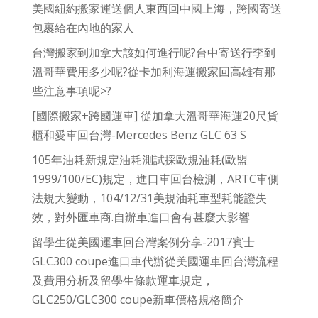
美國紐約搬家運送個人東西回中國上海，跨國寄送
包裹給在內地的家人
台灣搬家到加拿大該如何進行呢?台中寄送行李到
溫哥華費用多少呢?從卡加利海運搬家回高雄有那
些注意事項呢>?
[國際搬家+跨國運車] 從加拿大溫哥華海運20尺貨
櫃和愛車回台灣-Mercedes Benz GLC 63 S
105年油耗新規定油耗測試採歐規油耗(歐盟
1999/100/EC)規定，進口車回台檢測，ARTC車側
法規大變動，104/12/31美規油耗車型耗能證失
效，對外匯車商.自辦車進口會有甚麼大影響
留學生從美國運車回台灣案例分享-2017賓士
GLC300 coupe進口車代辦從美國運車回台灣流程
及費用分析及留學生條款運車規定，
GLC250/GLC300 coupe新車價格規格簡介