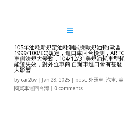
105年油耗新規定油耗測試採歐規油耗(歐盟
1999/100/EC)規定，進口車回台檢測，ARTC
車側法規大變動，104/12/31美規油耗車型耗
能證失效，對外匯車商.自辦車進口會有甚麼
大影響
by
car2tw
|
Jan 28, 2025
|
post
,
外匯車
,
汽車
,
美
國買車運回台灣
|
0 comments