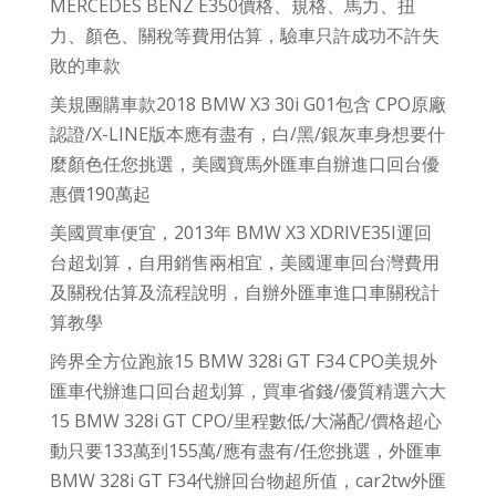
MERCEDES BENZ E350價格、規格、馬力、扭
力、顏色、關稅等費用估算，驗車只許成功不許失
敗的車款
美規團購車款2018 BMW X3 30i G01包含 CPO原廠
認證/X-LINE版本應有盡有，白/黑/銀灰車身想要什
麼顏色任您挑選，美國寶馬外匯車自辦進口回台優
惠價190萬起
美國買車便宜，2013年 BMW X3 XDRIVE35I運回
台超划算，自用銷售兩相宜，美國運車回台灣費用
及關稅估算及流程說明，自辦外匯車進口車關稅計
算教學
跨界全方位跑旅15 BMW 328i GT F34 CPO美規外
匯車代辦進口回台超划算，買車省錢/優質精選六大
15 BMW 328i GT CPO/里程數低/大滿配/價格超心
動只要133萬到155萬/應有盡有/任您挑選，外匯車
BMW 328i GT F34代辦回台物超所值，car2tw外匯