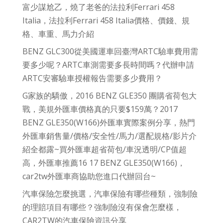
富少謀尬乙，燒了老爸的法拉利Ferrari 458
Italia，法拉利Ferrari 458 Italia價格、價錢、規
格、車重、馬力介紹
BENZ GLC300從美國運車回臺灣ARTC驗車費用需
要多少呢？ARTC車測需要多長時間嗎？代辦申請
ARTC安審驗車授權報告需要多少費用？
G家族的驕傲，2016 BENZ GLE350 團購省荷包大
戰，美規外匯車價格真的只要$159萬？2017
BENZ GLE350(W166)外匯車實際案例分享，熱門
外匯車銷售量/價格/安全性/馬力/選配規格/影片介
紹全都露~買外匯車超省荷包/車況透明/CP值超
高，外匯車推薦16 17 BENZ GLE350(W166)，
car2tw外匯車商協助您進口代辦回台~
汽車保險怎麼挑選，汽車保險有哪些種類，強制險
的理賠項目有哪些？強制險沒有保會怎麼樣，
CAR2TW的汽車保險資訊分享