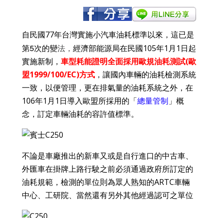
台灣實施小汽車油耗標準以來，這已是
自民國77年
第5次的變
法，
經濟部能源局在民國105年1月1日起
實施新制，
車型耗能證明全面採用歐規油耗測試(
歐
盟1999/100/EC)
方式
，讓國內車輛的油耗檢測系統
一致，以便管理，更在排氣量的油耗系統之外，在
106年1月1日導入歐盟所採用的「
總量管制
」概
念，訂定車輛油耗的容許值標準。
不論是車廠推出的新車又或是自行進口的中古車、
外匯車在掛牌上路行駛之前必須通過政府所訂定的
油耗規範，檢測的單位則為眾人熟知的ARTC車輛
中心、工研院、當然還有另外其他經過認可之單位