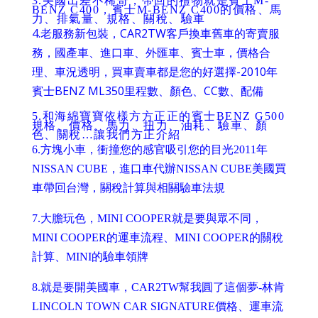
3.
美國出差不稀奇，帶回的禮物就是賓士M-
BENZ C400，賓士M-BENZ C400的價格、馬
力、排氣量、規格、關稅、驗車
4.
老服務新包裝，CAR2TW客戶換車舊車的寄賣服
務，國產車、進口車、外匯車、賓士車，價格合
理、車況透明，買車賣車都是您的好選擇-2010年
賓士BENZ ML350里程數、顏色、CC數、配備
5.
和海綿寶寶依樣方方正正的賓士BENZ G500
規格、價格、馬力、扭力、油耗、驗車、顏
色、關稅…讓我們方正介紹
6.
方塊小車，衝撞您的感官吸引您的目光2011年
NISSAN CUBE，進口車代辦NISSAN CUBE美國買
車帶回台灣，關稅計算與相關驗車法規
7.
大膽玩色，MINI COOPER就是要與眾不同，
MINI COOPER的運車流程、MINI COOPER的關稅
計算、MINI的驗車領牌
8.
就是要開美國車，CAR2TW幫我圓了這個夢-林肯
LINCOLN TOWN CAR SIGNATURE價格、運車流