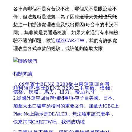
各車商哪個不是有苦說不出，哪個又不是眼淚流不
停，但法規就是法規，為了因應
這場大災難也只能
想進一切辦法處理改善及找出原因(每台車的車況不
同)，無非就是要通過檢測，如果大家遇到有車輛檢
驗不過的問題，歡迎
聯絡CAR2TW
，我們有許多處
理改善各式車款的經驗，或許能夠協助大家
相關閱讀
1.
09年賓士BENZ B200從中東運車回台灣，
順利領牌-賓士BENZ B200二手車價、價錢、
價格、規格、馬力、扭力、輪胎尺寸
2.
從國外運車回台灣相關事項-車子自美國、日本、
加拿大出口驗車須檢附的重要文件、加拿大ICBC上
Plate No上顯示是DEALER，無法驗車該怎麼半，
快來詢問CAR2TW吧，我們成功啦