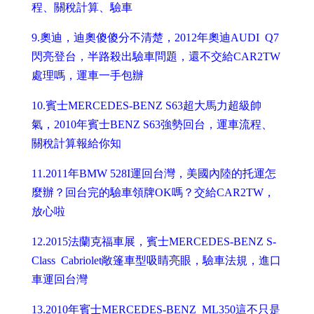
程、關稅計算、驗車
9.
奧迪，迪奧傻傻分不清楚，2012年奧迪AUDI Q7
閃亮登台，半路殺出驗車問題，還不交給CAR2TW
處理嗎，運車一手包辦
10.
賓士MERCEDES-BENZ S63超大馬力超級帥
氣，2010年賓士BENZ S63強勢回台，運車流程、
關稅計算報給你知
11.
2011年BMW 528I運回台灣，美國內陸的托運怎
麼辦？回台完的驗車領牌OK嗎？交給CAR2TW，
放心啦
12.
2015法蘭克福車展，賓士MERCEDES-BENZ S-
Class Cabriolet敞篷車型吸睛亮眼，驗車法規，進口
車運回台灣
13.
2010年賓士MERCEDES-BENZ ML350這不只是