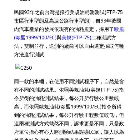
民國93年之前台灣是採行美規油耗測測試(FTP-75
市區行車型態及高速公路行車型態
)，自93年後
國
內汽車產業的發展依現有的油耗規定，採用了
歐規
(
歐盟1999/100/EC)
與
美規(
FTP-75)
二種測試方
法，雙制並行，送測的廠商可以自由選定
採取何種
方法進行測試
同一款的車輛，在使用不同測試程序下，自然是會
有不同的測試結果
。依照美規油耗(美規FTP-75)指
令所得的油耗測試結果，每公升所行駛公里數較
高，而依照歐規油耗(歐盟1999/100/EC)
指令所得
到的油耗測試結果，每公升行駛里程數值較低，但
這兩種測試方式截然不同，訴求更是不同，只是政
府單位擔心有心人將測驗結果誤導民眾，讓人以為